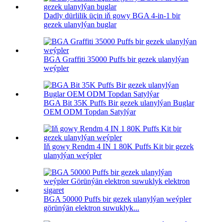
Dadly dürlilik üçin iň gowy BGA 4-in-1 bir
gezek ulanylýan buglar
BGA Graffiti 35000 Puffs bir gezek ulanylýan
weýpler
BGA Bit 35K Puffs Bir gezek ulanylýan Buglar
OEM ODM Topdan Satylýar
Iň gowy Rendm 4 IN 1 80K Puffs Kit bir gezek
ulanylýan weýpler
BGA 50000 Puffs bir gezek ulanylýan weýpler
görünýän elektron suwuklyk...