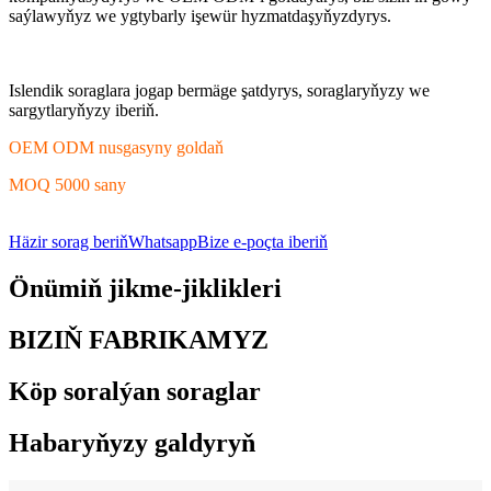
saýlawyňyz we ygtybarly işewür hyzmatdaşyňyzdyrys.
Islendik soraglara jogap bermäge şatdyrys, soraglaryňyzy we
sargytlaryňyzy iberiň.
OEM ODM nusgasyny goldaň
MOQ 5000 sany
Häzir sorag beriň
Whatsapp
Bize e-poçta iberiň
Önümiň jikme-jiklikleri
BIZIŇ FABRIKAMYZ
Köp soralýan soraglar
Habaryňyzy galdyryň