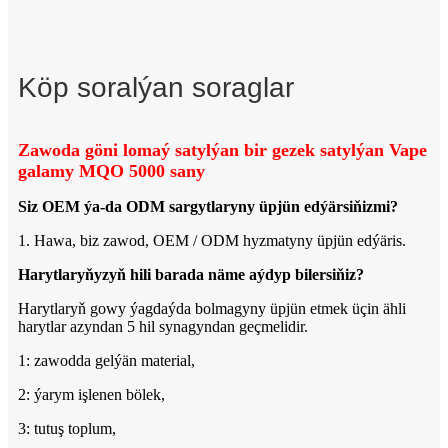
Köp soralýan soraglar
Zawoda göni lomaý satylýan bir gezek satylýan Vape
galamy MQO 5000 sany
Siz OEM ýa-da ODM sargytlaryny üpjün edýärsiňizmi?
1. Hawa, biz zawod, OEM / ODM hyzmatyny üpjün edýäris.
Harytlaryňyzyň hili barada näme aýdyp bilersiňiz?
Harytlaryň gowy ýagdaýda bolmagyny üpjün etmek üçin ähli
harytlar azyndan 5 hil synagyndan geçmelidir.
1: zawodda gelýän material,
2: ýarym işlenen bölek,
3: tutuş toplum,