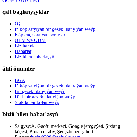
GOWY GÖZLEG
çalt baglanyşyklar
Öý
Iň köp satylýan bir gezek ulanylýan weýp
Köplenç soralýan soraglar
OEM we ODM
Biz barada
Habarlar
Biz bilen habarlaşyň
ähli önümler
BGA
Iň köp satylýan bir gezek ulanylýan weýp
Bir gezek ulanylýan weýp
DTL bir gezek ulanylýan weýp
Stokda bar bolan weýp
biziň bilen habarlaşyň
Salgysy:
A, Gaofu merkezi, Gongle jemgyýeti, Şixiang
köçesi, Baoan etraby, Şençzhenen şäheri