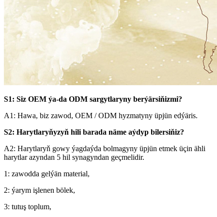
S1: Siz OEM ýa-da ODM sargytlaryny berýärsiňizmi?
A1: Hawa, biz zawod, OEM / ODM hyzmatyny üpjün edýäris.
S2: Harytlaryňyzyň hili barada näme aýdyp bilersiňiz?
A2: Harytlaryň gowy ýagdaýda bolmagyny üpjün etmek üçin ähli
harytlar azyndan 5 hil synagyndan geçmelidir.
1: zawodda gelýän material,
2: ýarym işlenen bölek,
3: tutuş toplum,