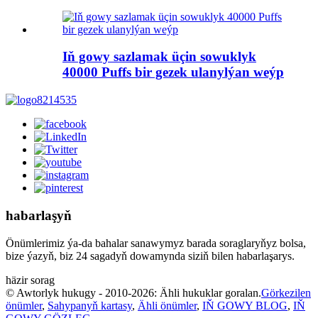
Iň gowy sazlamak üçin sowuklyk
40000 Puffs bir gezek ulanylýan weýp
habarlaşyň
Önümlerimiz ýa-da bahalar sanawymyz barada soraglaryňyz bolsa,
bize ýazyň, biz 24 sagadyň dowamynda siziň bilen habarlaşarys.
häzir sorag
© Awtorlyk hukugy - 2010-2026: Ähli hukuklar goralan.
Görkezilen
önümler
,
Sahypanyň kartasy
,
Ähli önümler
,
IŇ GOWY BLOG
,
IŇ