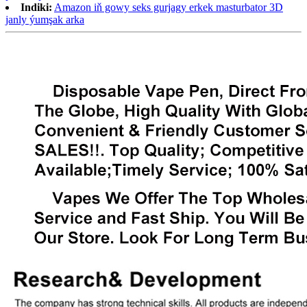
Indiki:
Amazon iň gowy seks gurjagy erkek masturbator 3D
janly ýumşak arka