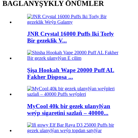
BAGLANYŞYKLY ÖNÜMLER
JNR Crystal 16000 Puffs Iki Torly
Bir gezeklik V...
Şişa Hookah Wape 20000 Puff AL
Fakher Disposa ...
MyCool 40k bir gezek ulanylýan
weýp sigaretini sazlaň – 40000...