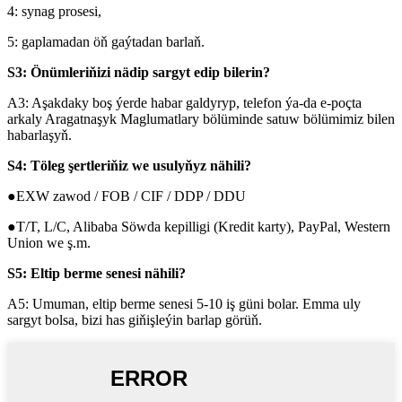
4: synag prosesi,
5: gaplamadan öň gaýtadan barlaň.
S3: Önümleriňizi nädip sargyt edip bilerin?
A3: Aşakdaky boş ýerde habar galdyryp, telefon ýa-da e-poçta
arkaly Aragatnaşyk Maglumatlary bölüminde satuw bölümimiz bilen
habarlaşyň.
S4: Töleg şertleriňiz we usulyňyz nähili?
●EXW zawod / FOB / CIF / DDP / DDU
●T/T, L/C, Alibaba Söwda kepilligi (Kredit karty), PayPal, Western
Union we ş.m.
S5: Eltip berme senesi nähili?
A5: Umuman, eltip berme senesi 5-10 iş güni bolar. Emma uly
sargyt bolsa, bizi has giňişleýin barlap görüň.