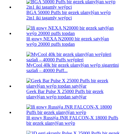
BGA 50000 Puffs bir gezek ulanylýan weýp
2in1 iki tagamly weýpçi
Iň gowy NEXA N20000 bir gezek satylýan
weýp 20000 puffs topdan
MyCool 40k bir gezek ulanylýan weýp sigaretini
sazlaň – 40000 Puff...
Geek Bar Pulse X 25000 Puffs bir gezek
ulanylýan weýp topdan satylýar
Iň gowy Russiýa JNR FALCON-X 18000 Puffs
bir gezek ulanylýan weýp