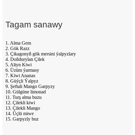
Tagam sanawy
1. Alma Gem
2. Gök Razz
3. Çikagonyň gök mersini ýalpyzlary
4. Doňdurylan Çilek
5. Altyn Kiwi
6. Üzüm ýarmasy
7. Kiwi Ananas
8. Güýçli Ýalpyz
9. Şeftali Mango Garpyzy
10. Gülgüne limonad
11. Turş alma buzu
12. Çilekli kiwi
13. Çilekli Mango
14. Üçlü miwe
15. Garpyzly buz