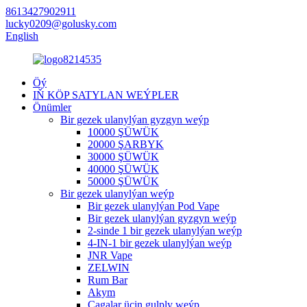
8613427902911
lucky0209@golusky.com
English
Öý
IŇ KÖP SATYLAN WEÝPLER
Önümler
Bir gezek ulanylýan gyzgyn weýp
10000 ŞÜWÜK
20000 ŞARBYK
30000 ŞÜWÜK
40000 ŞÜWÜK
50000 ŞÜWÜK
Bir gezek ulanylýan weýp
Bir gezek ulanylýan Pod Vape
Bir gezek ulanylýan gyzgyn weýp
2-sinde 1 bir gezek ulanylýan weýp
4-IN-1 bir gezek ulanylýan weýp
JNR Vape
ZELWIN
Rum Bar
Akym
Çagalar üçin gulply weýp