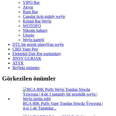
VIPO Bar
Akym
Rum Bar
Çagalar üçin gulply weýp
Kristal Bar Weýp
WOTOFO
Nikotin haltasy
Utooto
Weýp kartriji
DTL bir gezek ulanylýan weýp
CBD Vape Pen
Elektrikli Dab Rig toplumlary
JINSY GURJAK
ATYR
Beýleki önümler
Görkezilen önümler
BGA 80K Puffs Vape Topdan Söwda Ýewropa |
4-si 1-de Tagamlar...