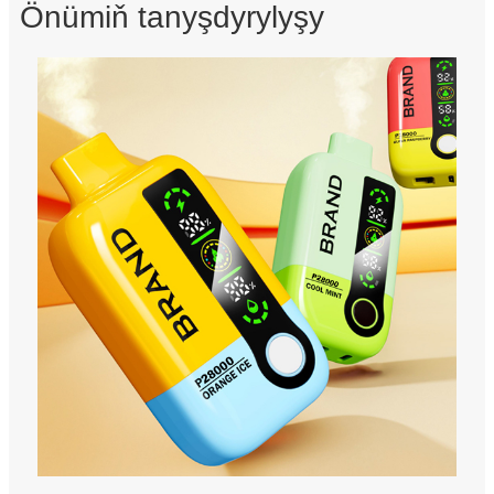
Önümiň tanyşdyrylyşy