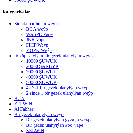
30000 ŞÜWÜK
Kategoriýalar
Stokda bar bolan weýp
BGA weýp
WASPE Vape
JNR Vape
FIHP Weýp
VOPK Weýp
Iň köp satylýan bir gezek ulanylýan weýp
10000 ŞÜWÜK
20000 ŞARBYK
30000 ŞÜWÜK
40000 ŞÜWÜK
50000 ŞÜWÜK
4-IN-1 bir gezek ulanylýan weýp
2-sinde 1 bir gezek ulanylýan weýp
BGA
ZELWIN
Al Fakher
Bir gezek ulanylýan weýp
Bir gezek ulanylýan gyzgyn weýp
Bir gezek ulanylýan Pod Vape
ZELWIN