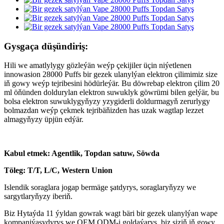
Gysgaça düşündiriş:
Hili we amatlylygy gözleýän weýp çekijiler üçin niýetlenen
innowasion 28000 Puffs bir gezek ulanylýan elektron çilimimiz size
iň gowy weýp tejribesini hödürleýär. Bu döwrebap elektron çilim 20
ml öňünden doldurylan elektron suwuklyk göwrümi bilen gelýär, bu
bolsa elektron suwuklygyňyzy yzygiderli doldurmagyň zerurlygy
bolmazdan weýp çekmek tejribäňizden has uzak wagtlap lezzet
almagyňyzy üpjün edýär.
Kabul etmek: Agentlik, Topdan satuw, Söwda
Töleg: T/T, L/C, Western Union
Islendik soraglara jogap bermäge şatdyrys, soraglaryňyzy we
sargytlaryňyzy iberiň.
Biz Hytaýda 11 ýyldan gowrak wagt bäri bir gezek ulanylýan wape
kompaniýasydyrys we OEM ODM-i goldaýarys, biz siziň iň gowy