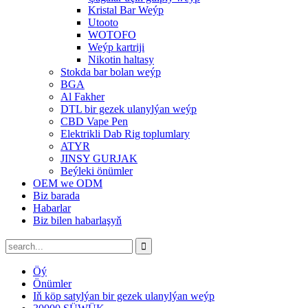
Kristal Bar Weýp
Utooto
WOTOFO
Weýp kartriji
Nikotin haltasy
Stokda bar bolan weýp
BGA
Al Fakher
DTL bir gezek ulanylýan weýp
CBD Vape Pen
Elektrikli Dab Rig toplumlary
ATYR
JINSY GURJAK
Beýleki önümler
OEM we ODM
Biz barada
Habarlar
Biz bilen habarlaşyň
Öý
Önümler
Iň köp satylýan bir gezek ulanylýan weýp