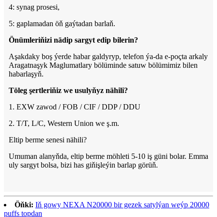
4: synag prosesi,
5: gaplamadan öň gaýtadan barlaň.
Önümleriňizi nädip sargyt edip bilerin?
Aşakdaky boş ýerde habar galdyryp, telefon ýa-da e-poçta arkaly
Aragatnaşyk Maglumatlary bölüminde satuw bölümimiz bilen
habarlaşyň.
Töleg şertleriňiz we usulyňyz nähili?
1. EXW zawod / FOB / CIF / DDP / DDU
2. T/T, L/C, Western Union we ş.m.
Eltip berme senesi nähili?
Umuman alanyňda, eltip berme möhleti 5-10 iş güni bolar. Emma
uly sargyt bolsa, bizi has giňişleýin barlap görüň.
Öňki:
Iň gowy NEXA N20000 bir gezek satylýan weýp 20000
puffs topdan