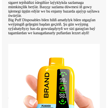
sigaret tejribäňizi islegiňize laýyklykda sazlamaga
mümkinçilik berýär. Basyşy sazlama düwmesi iň gowy
işlemegi üpjün edýär we bu enjamy bazarda ajaýyp saýlawa
öwürýär.
Big Puff Disposables bilen hiliň amatlylyk bilen utgaşýan
weýpingiň geljegini başdan geçiriň. Şu gün weýping
syýahatyňyzy has-da gowulaşdyryň we sizi garaşýan baý
tagamlardan we kanagatlanarly puflardan lezzet alyň!