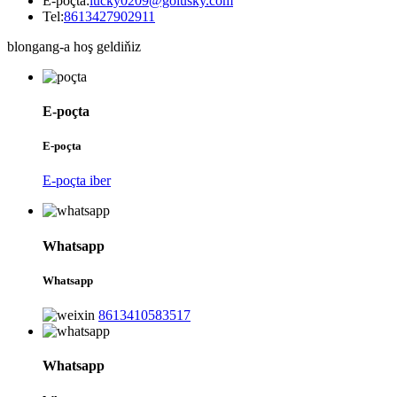
E-poçta:
lucky0209@golusky.com
Tel:
8613427902911
blongang-a hoş geldiňiz
E-poçta
E-poçta
E-poçta iber
Whatsapp
Whatsapp
8613410583517
Whatsapp