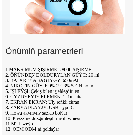
Önümiň parametrleri
1.MAKSIMUM ŞIŞIRME: 28000 ŞIŞIRME
2. ÖŇÜNDEN DOLDURYLAN GÜÝÇ: 20 ml
3. BATAREÝA SAGLYGY: 650mAh
4. NIKOTIN GÜÝJI: 0% 2% 3% 5% Nikotin
5. IŞLEÝŞI: Çekiş bilen işjeňleşdirilen
6. GYZDYRYJY ELEMENT: Tor spiral
7. EKRAN EKRAN: Uly reňkli ekran
8. ZARÝADLAÝJY: USB Type-C
9. Howa akymyny sazlap bolýar
10. Presssure düzgünleşdirme düwmesi
11.MTL weýp
12. OEM ODM-ni goldaýar