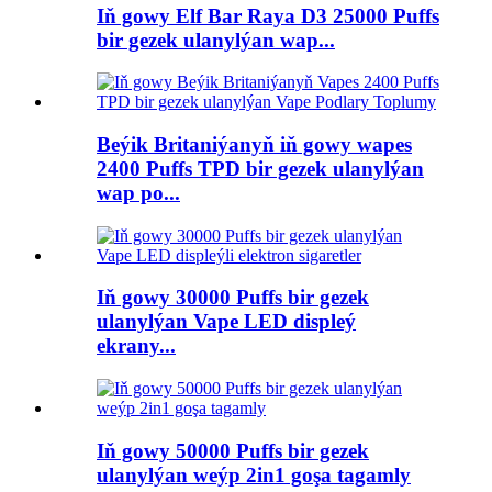
Iň gowy Elf Bar Raya D3 25000 Puffs
bir gezek ulanylýan wap...
Beýik Britaniýanyň iň gowy wapes
2400 Puffs TPD bir gezek ulanylýan
wap po...
Iň gowy 30000 Puffs bir gezek
ulanylýan Vape LED displeý
ekrany...
Iň gowy 50000 Puffs bir gezek
ulanylýan weýp 2in1 goşa tagamly