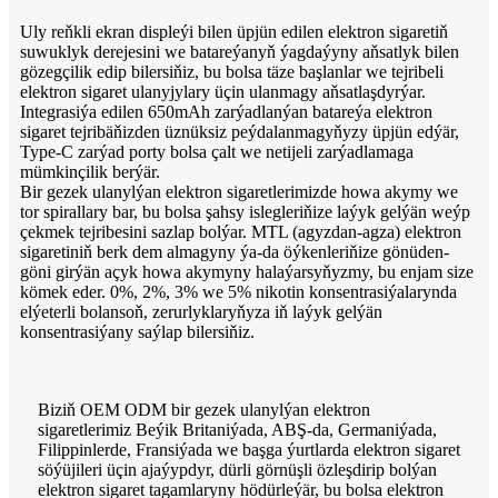
Uly reňkli ekran displeýi bilen üpjün edilen elektron sigaretiň
suwuklyk derejesini we batareýanyň ýagdaýyny aňsatlyk bilen
gözegçilik edip bilersiňiz, bu bolsa täze başlanlar we tejribeli
elektron sigaret ulanyjylary üçin ulanmagy aňsatlaşdyrýar.
Integrasiýa edilen 650mAh zarýadlanýan batareýa elektron
sigaret tejribäňizden üznüksiz peýdalanmagyňyzy üpjün edýär,
Type-C zarýad porty bolsa çalt we netijeli zarýadlamaga
mümkinçilik berýär.
Bir gezek ulanylýan elektron sigaretlerimizde howa akymy we
tor spirallary bar, bu bolsa şahsy islegleriňize laýyk gelýän weýp
çekmek tejribesini sazlap bolýar. MTL (agyzdan-agza) elektron
sigaretiniň berk dem almagyny ýa-da öýkenleriňize gönüden-
göni girýän açyk howa akymyny halaýarsyňyzmy, bu enjam size
kömek eder. 0%, 2%, 3% we 5% nikotin konsentrasiýalarynda
elýeterli bolansoň, zerurlyklaryňyza iň laýyk gelýän
konsentrasiýany saýlap bilersiňiz.
Biziň OEM ODM bir gezek ulanylýan elektron
sigaretlerimiz Beýik Britaniýada, ABŞ-da, Germaniýada,
Filippinlerde, Fransiýada we başga ýurtlarda elektron sigaret
söýüjileri üçin ajaýypdyr, dürli görnüşli özleşdirip bolýan
elektron sigaret tagamlaryny hödürleýär, bu bolsa elektron