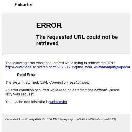
Ýokarky