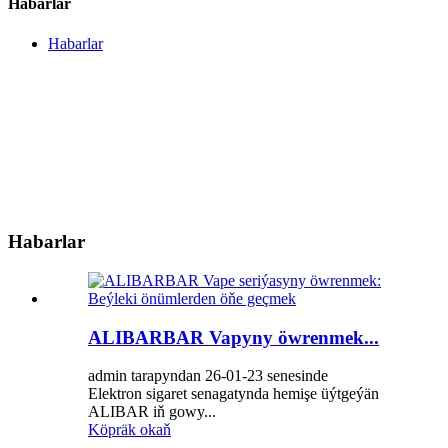
Habarlar
Habarlar
Habarlar
ALIBARBAR Vapyny öwrenmek...
admin tarapyndan 26-01-23 senesinde
Elektron sigaret senagatynda hemişe üýtgeýän
ALIBAR iň gowy...
Köpräk okaň