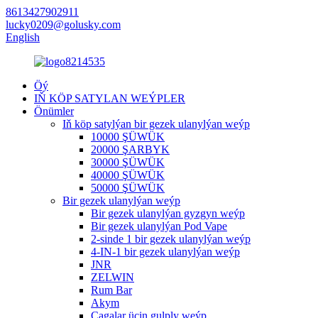
8613427902911
lucky0209@golusky.com
English
Öý
IŇ KÖP SATYLAN WEÝPLER
Önümler
Iň köp satylýan bir gezek ulanylýan weýp
10000 ŞÜWÜK
20000 ŞARBYK
30000 ŞÜWÜK
40000 ŞÜWÜK
50000 ŞÜWÜK
Bir gezek ulanylýan weýp
Bir gezek ulanylýan gyzgyn weýp
Bir gezek ulanylýan Pod Vape
2-sinde 1 bir gezek ulanylýan weýp
4-IN-1 bir gezek ulanylýan weýp
JNR
ZELWIN
Rum Bar
Akym
Çagalar üçin gulply weýp