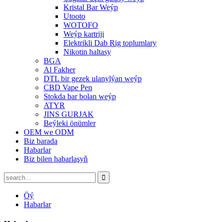
Kristal Bar Weýp
Utooto
WOTOFO
Weýp kartriji
Elektrikli Dab Rig toplumlary
Nikotin haltasy
BGA
Al Fakher
DTL bir gezek ulanylýan weýp
CBD Vape Pen
Stokda bar bolan weýp
ATYR
JINS GURJAK
Beýleki önümler
OEM we ODM
Biz barada
Habarlar
Biz bilen habarlaşyň
Öý
Habarlar