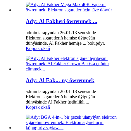
Ady: Al Fakheri öwrenmek ...
admin tarapyndan 26-01-13 senesinde
Elektron sigaretleriň hemişe üýtgeýän
dünýäsinde, Al Fakher hemişe ... bolupdyr.
Köpräk okaň
Ady: Al Fak...-ny öwrenmek
admin tarapyndan 26-01-13 senesinde
Elektron sigaretleriň hemişe üýtgeýän
dünýäsinde Al Fakher üstünlikli ...
Köpräk okaň