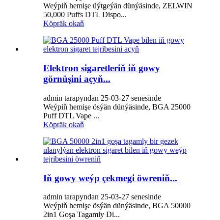
Weýpiň hemişe üýtgeýän dünýäsinde, ZELWIN
50,000 Puffs DTL Dispo...
Köpräk okaň
Elektron sigaretleriň iň gowy
görnüşini açyň...
admin tarapyndan 25-03-27 senesinde
Weýpiň hemişe ösýän dünýäsinde, BGA 25000
Puff DTL Vape ...
Köpräk okaň
Iň gowy weýp çekmegi öwreniň...
admin tarapyndan 25-03-27 senesinde
Weýpiň hemişe ösýän dünýäsinde, BGA 50000
2in1 Goşa Tagamly Di...