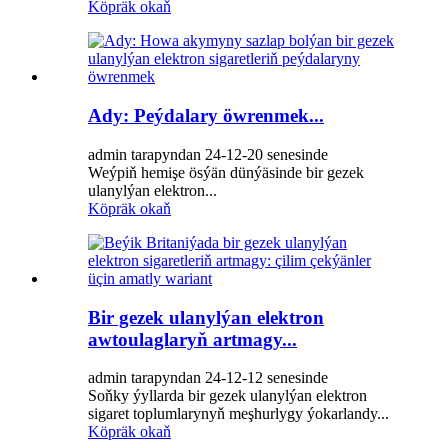
Köpräk okaň
Ady: Peýdalary öwrenmek...
admin tarapyndan 24-12-20 senesinde
Weýpiň hemişe ösýän dünýäsinde bir gezek
ulanylýan elektron...
Köpräk okaň
Bir gezek ulanylýan elektron
awtoulaglaryň artmagy...
admin tarapyndan 24-12-12 senesinde
Soňky ýyllarda bir gezek ulanylýan elektron
sigaret toplumlarynyň meşhurlygy ýokarlandy...
Köpräk okaň