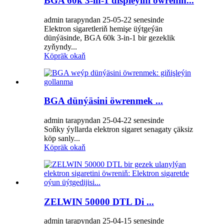
BGA 60k 3-in-1 displeýini öwreniň...
admin tarapyndan 25-05-22 senesinde
Elektron sigaretleriň hemişe üýtgeýän
dünýäsinde, BGA 60k 3-in-1 bir gezeklik
zyňyndy...
Köpräk okaň
BGA dünýäsini öwrenmek ...
admin tarapyndan 25-04-22 senesinde
Soňky ýyllarda elektron sigaret senagaty çäksiz
köp sanly...
Köpräk okaň
ZELWIN 50000 DTL Di ...
admin tarapyndan 25-04-15 senesinde