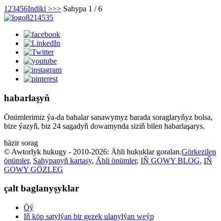
1
2
3
4
5
6
Indiki >
>>
Sahypa 1 / 6
habarlaşyň
Önümlerimiz ýa-da bahalar sanawymyz barada soraglaryňyz bolsa,
bize ýazyň, biz 24 sagadyň dowamynda siziň bilen habarlaşarys.
häzir sorag
© Awtorlyk hukugy - 2010-2026: Ähli hukuklar goralan.
Görkezilen
önümler
,
Sahypanyň kartasy
,
Ähli önümler
,
IŇ GOWY BLOG
,
IŇ
GOWY GÖZLEG
çalt baglanyşyklar
Öý
Iň köp satylýan bir gezek ulanylýan weýp