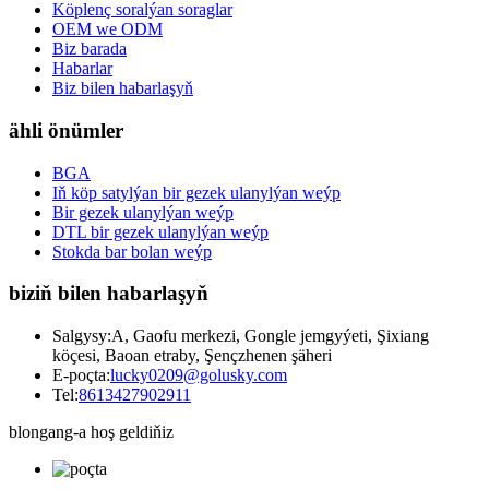
Köplenç soralýan soraglar
OEM we ODM
Biz barada
Habarlar
Biz bilen habarlaşyň
ähli önümler
BGA
Iň köp satylýan bir gezek ulanylýan weýp
Bir gezek ulanylýan weýp
DTL bir gezek ulanylýan weýp
Stokda bar bolan weýp
biziň bilen habarlaşyň
Salgysy:
A, Gaofu merkezi, Gongle jemgyýeti, Şixiang
köçesi, Baoan etraby, Şençzhenen şäheri
E-poçta:
lucky0209@golusky.com
Tel:
8613427902911
blongang-a hoş geldiňiz