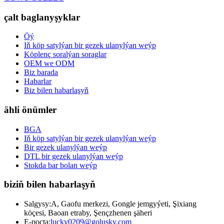
çalt baglanyşyklar
Öý
Iň köp satylýan bir gezek ulanylýan weýp
Köplenç soralýan soraglar
OEM we ODM
Biz barada
Habarlar
Biz bilen habarlaşyň
ähli önümler
BGA
Iň köp satylýan bir gezek ulanylýan weýp
Bir gezek ulanylýan weýp
DTL bir gezek ulanylýan weýp
Stokda bar bolan weýp
biziň bilen habarlaşyň
Salgysy:
A, Gaofu merkezi, Gongle jemgyýeti, Şixiang
köçesi, Baoan etraby, Şençzhenen şäheri
E-poçta:
lucky0209@golusky.com