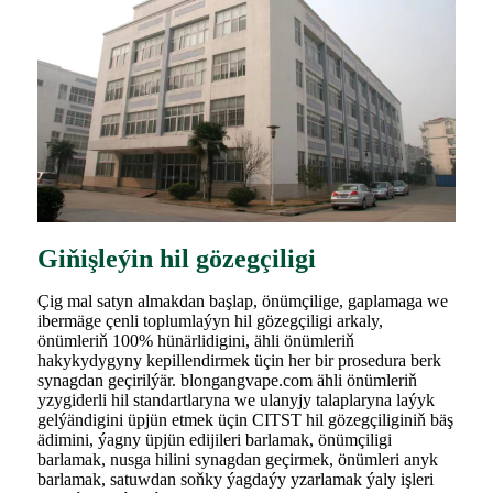
Giňişleýin hil gözegçiligi
Çig mal satyn almakdan başlap, önümçilige, gaplamaga we
ibermäge çenli toplumlaýyn hil gözegçiligi arkaly,
önümleriň 100% hünärlidigini, ähli önümleriň
hakykydygyny kepillendirmek üçin her bir prosedura berk
synagdan geçirilýär. blongangvape.com ähli önümleriň
yzygiderli hil standartlaryna we ulanyjy talaplaryna laýyk
gelýändigini üpjün etmek üçin CITST hil gözegçiliginiň bäş
ädimini, ýagny üpjün edijileri barlamak, önümçiligi
barlamak, nusga hilini synagdan geçirmek, önümleri anyk
barlamak, satuwdan soňky ýagdaýy yzarlamak ýaly işleri