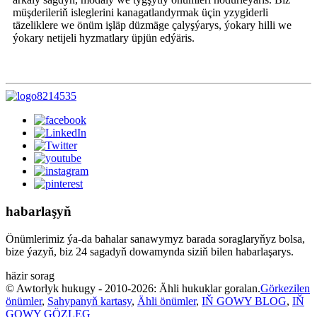
müşderileriň isleglerini kanagatlandyrmak üçin yzygiderli
täzeliklere we önüm işläp düzmäge çalyşýarys, ýokary hilli we
ýokary netijeli hyzmatlary üpjün edýäris.
habarlaşyň
Önümlerimiz ýa-da bahalar sanawymyz barada soraglaryňyz bolsa,
bize ýazyň, biz 24 sagadyň dowamynda siziň bilen habarlaşarys.
häzir sorag
© Awtorlyk hukugy - 2010-2026: Ähli hukuklar goralan.
Görkezilen
önümler
,
Sahypanyň kartasy
,
Ähli önümler
,
IŇ GOWY BLOG
,
IŇ
GOWY GÖZLEG