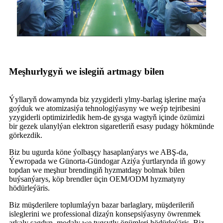
Meşhurlygyň we islegiň artmagy bilen
Ýyllaryň dowamynda biz yzygiderli ylmy-barlag işlerine maýa
goýduk we atomizasiýa tehnologiýasyny we weýp tejribesini
yzygiderli optimizirledik hem-de gysga wagtyň içinde özümizi
bir gezek ulanylýan elektron sigaretleriň esasy pudagy hökmünde
görkezdik.
Biz bu ugurda köne ýolbaşçy hasaplanýarys we ABŞ-da,
Ýewropada we Günorta-Gündogar Aziýa ýurtlarynda iň gowy
topdan we meşhur brendingiň hyzmatdaşy bolmak bilen
buýsanýarys, köp brendler üçin OEM/ODM hyzmatyny
hödürleýäris.
Biz müşderilere toplumlaýyn bazar barlaglary, müşderileriň
isleglerini we professional dizaýn konsepsiýasyny öwrenmek
arkaly sagdyn, modaly we tygşytly önümleri hödürleýäris. Biz