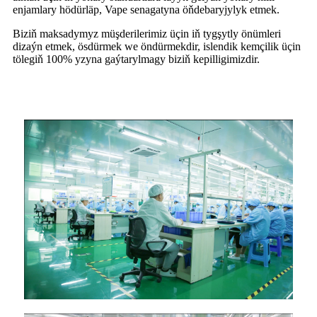
enjamlary hödürläp, Vape senagatyna öňdebaryjylyk etmek.
Biziň maksadymyz müşderilerimiz üçin iň tygşytly önümleri
dizaýn etmek, ösdürmek we öndürmekdir, islendik kemçilik üçin
tölegiň 100% yzyna gaýtarylmagy biziň kepilligimizdir.