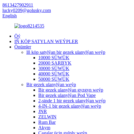
8613427902911
lucky0209@golusky.com
English
Öý
IŇ KÖP SATYLAN WEÝPLER
Önümler
Iň köp satylýan bir gezek ulanylýan weýp
10000 ŞÜWÜK
20000 ŞARBYK
30000 ŞÜWÜK
40000 ŞÜWÜK
50000 ŞÜWÜK
Bir gezek ulanylýan weýp
Bir gezek ulanylýan gyzgyn weýp
Bir gezek ulanylýan Pod Vape
2-sinde 1 bir gezek ulanylýan weýp
4-IN-1 bir gezek ulanylýan weýp
JNR
ZELWIN
Rum Bar
Akym
Çagalar üçin gulply weýp