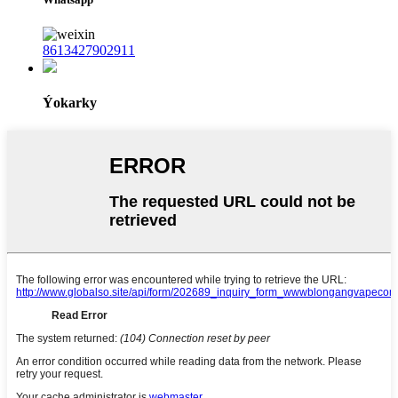
8613427902911
Ýokarky