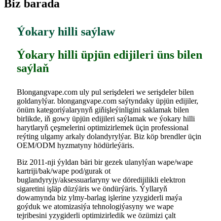
Biz barada
Ýokary hilli saýlaw
Ýokary hilli üpjün edijileri üns bilen
saýlaň
Blongangvape.com uly pul serişdeleri we serişdeler bilen
goldanylýar. blongangvape.com saýtyndaky üpjün edijiler,
önüm kategoriýalarynyň giňişleýinligini saklamak bilen
birlikde, iň gowy üpjün edijileri saýlamak we ýokary hilli
harytlaryň çeşmelerini optimizirlemek üçin professional
reýting ulgamy arkaly dolandyrylýar. Biz köp brendler üçin
OEM/ODM hyzmatyny hödürleýäris.
Biz 2011-nji ýyldan bäri bir gezek ulanylýan wape/wape
kartriji/bak/wape pod/gurak ot
buglandyryjy/aksessuarlaryny we döredijilikli elektron
sigaretini işläp düzýäris we öndürýäris. Ýyllaryň
dowamynda biz ylmy-barlag işlerine yzygiderli maýa
goýduk we atomizasiýa tehnologiýasyny we wape
tejribesini yzygiderli optimizirledik we özümizi çalt