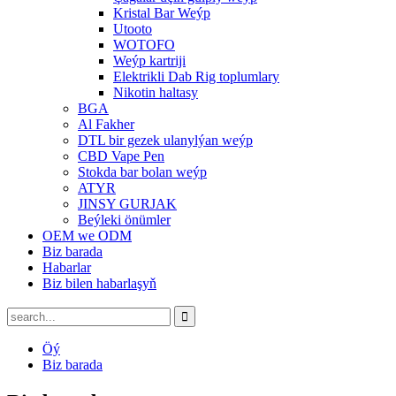
Kristal Bar Weýp
Utooto
WOTOFO
Weýp kartriji
Elektrikli Dab Rig toplumlary
Nikotin haltasy
BGA
Al Fakher
DTL bir gezek ulanylýan weýp
CBD Vape Pen
Stokda bar bolan weýp
ATYR
JINSY GURJAK
Beýleki önümler
OEM we ODM
Biz barada
Habarlar
Biz bilen habarlaşyň
Öý
Biz barada