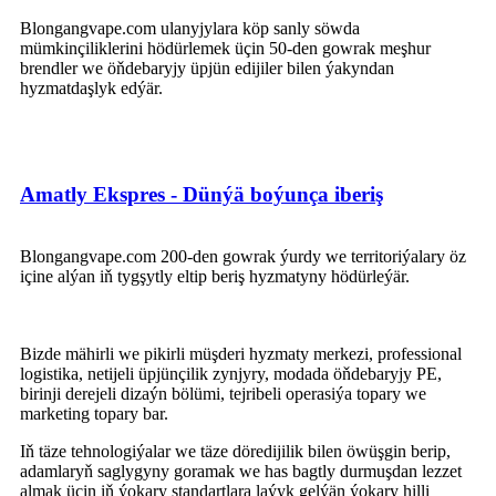
Blongangvape.com ulanyjylara köp sanly söwda
mümkinçiliklerini hödürlemek üçin 50-den gowrak meşhur
brendler we öňdebaryjy üpjün edijiler bilen ýakyndan
hyzmatdaşlyk edýär.
Amatly Ekspres - Dünýä boýunça iberiş
Blongangvape.com 200-den gowrak ýurdy we territoriýalary öz
içine alýan iň tygşytly eltip beriş hyzmatyny hödürleýär.
Bizde mähirli we pikirli müşderi hyzmaty merkezi, professional
logistika, netijeli üpjünçilik zynjyry, modada öňdebaryjy PE,
birinji derejeli dizaýn bölümi, tejribeli operasiýa topary we
marketing topary bar.
Iň täze tehnologiýalar we täze döredijilik bilen öwüşgin berip,
adamlaryň saglygyny goramak we has bagtly durmuşdan lezzet
almak üçin iň ýokary standartlara laýyk gelýän ýokary hilli