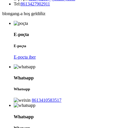
Tel:
8613427902911
blongang-a hoş geldiňiz
E-poçta
E-poçta
E-poçta iber
Whatsapp
Whatsapp
8613410583517
Whatsapp
Whatsapp