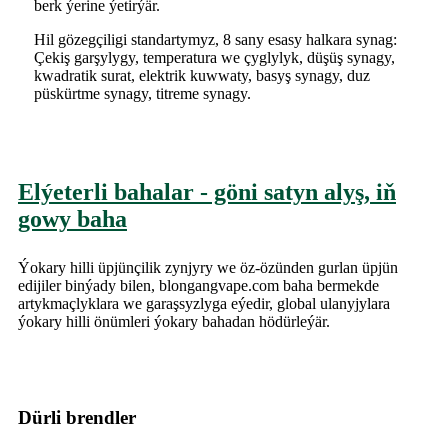
berk ýerine ýetirýär.
Hil gözegçiligi standartymyz, 8 sany esasy halkara synag:
Çekiş garşylygy, temperatura we çyglylyk, düşüş synagy,
kwadratik surat, elektrik kuwwaty, basyş synagy, duz
püskürtme synagy, titreme synagy.
Elýeterli bahalar - göni satyn alyş, iň
gowy baha
Ýokary hilli üpjünçilik zynjyry we öz-özünden gurlan üpjün
edijiler binýady bilen, blongangvape.com baha bermekde
artykmaçlyklara we garaşsyzlyga eýedir, global ulanyjylara
ýokary hilli önümleri ýokary bahadan hödürleýär.
Dürli brendler