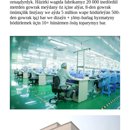
ornaşdyrdyk. Häzirki wagtda fabrikamyz 20 000 inedördül
metrden gowrak meýdany öz içine alýar, 8-den gowrak
önümçilik liniýasy we aýda 5 million wape hödürleýän 500-
den gowrak işçi bar we dizaýn + ylmy-barlag hyzmatyny
hödürlemek üçin 10+ hünärmen ösüş toparymyz bar.