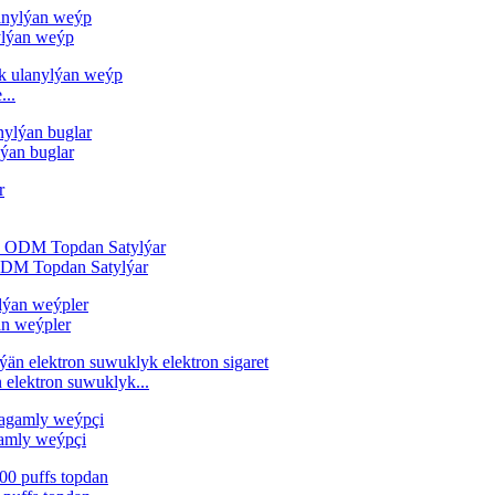
ylýan weýp
...
lýan buglar
ODM Topdan Satylýar
an weýpler
elektron suwuklyk...
gamly weýpçi