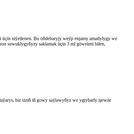
 üçin niýetlenen. Bu öňdebaryjy weýp enjamy amatlylygy we
lektron suwuklygyňyzy saklamak üçin 3 ml göwrümi bilen,
arys, biz siziň iň gowy saýlawyňyz we ygtybarly işewür