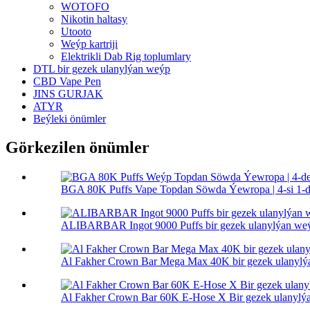
WOTOFO
Nikotin haltasy
Utooto
Weýp kartriji
Elektrikli Dab Rig toplumlary
DTL bir gezek ulanylýan weýp
CBD Vape Pen
JINS GURJAK
ATYR
Beýleki önümler
Görkezilen önümler
BGA 80K Puffs Vape Topdan Söwda Ýewropa | 4-si 1-de
ALIBARBAR Ingot 9000 Puffs bir gezek ulanylýan we
Al Fakher Crown Bar Mega Max 40K bir gezek ulanylý
Al Fakher Crown Bar 60K E-Hose X Bir gezek ulanylý