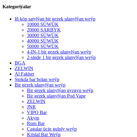
Kategoriýalar
Iň köp satylýan bir gezek ulanylýan weýp
10000 ŞÜWÜK
20000 ŞARBYK
30000 ŞÜWÜK
40000 ŞÜWÜK
50000 ŞÜWÜK
4-IN-1 bir gezek ulanylýan weýp
2-sinde 1 bir gezek ulanylýan weýp
BGA
ZELWIN
Al Fakher
Stokda bar bolan weýp
Bir gezek ulanylýan weýp
Bir gezek ulanylýan gyzgyn weýp
Bir gezek ulanylýan Pod Vape
ZELWIN
JNR
VIPO Bar
Akym
Rum Bar
Çagalar üçin gulply weýp
Kristal Bar Weýp