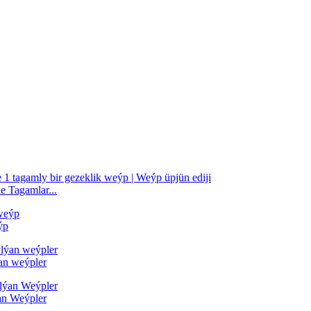
 Tagamlar...
ýp
an weýpler
an Weýpler