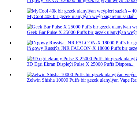
Iň gowy NEXA N20000 bir gezek satylýan weýp 20000 
MyCool 40k bir gezek ulanylýan weýp sigaretini sazlaň –
Geek Bar Pulse X 25000 Puffs bir gezek ulanylýan weýp
Iň gowy Russiýa JNR FALCON-X 18000 Puffs bir geze
3D Egri Ekran Displeýi Pulse X 25000 Puffs Disposa...
Zelwin Shisha 10000 Puffs bir gezek ulanylýan Vape Ran