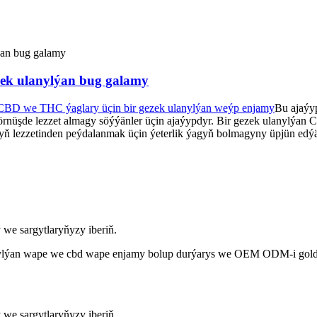
zek ulanylýan bug galamy
CBD we THC ýaglary üçin bir gezek ulanylýan weýp enjamy
Bu ajaýy
üşde lezzet almagy söýýänler üçin ajaýypdyr. Bir gezek ulanylýan CB
ň lezzetinden peýdalanmak üçin ýeterlik ýagyň bolmagyny üpjün edýä
 we sargytlaryňyzy iberiň.
nylýan wape we cbd wape enjamy bolup durýarys we OEM ODM-i goldaý
 we sargytlaryňyzy iberiň.