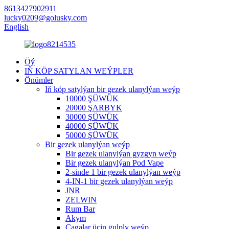
8613427902911
lucky0209@golusky.com
English
Öý
IŇ KÖP SATYLAN WEÝPLER
Önümler
Iň köp satylýan bir gezek ulanylýan weýp
10000 ŞÜWÜK
20000 ŞARBYK
30000 ŞÜWÜK
40000 ŞÜWÜK
50000 ŞÜWÜK
Bir gezek ulanylýan weýp
Bir gezek ulanylýan gyzgyn weýp
Bir gezek ulanylýan Pod Vape
2-sinde 1 bir gezek ulanylýan weýp
4-IN-1 bir gezek ulanylýan weýp
JNR
ZELWIN
Rum Bar
Akym
Çagalar üçin gulply weýp