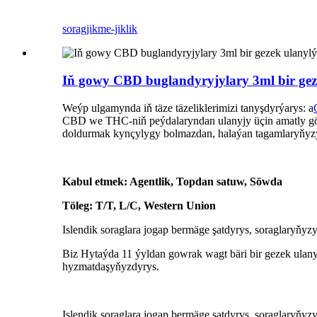
sorag
jikme-jiklik
Iň gowy CBD buglandyryjylary 3ml bir ge
Weýp ulgamynda iň täze täzeliklerimizi tanyşdyrýarys: a
CBD we THC-niň peýdalaryndan ulanyjy üçin amatly görn
doldurmak kynçylygy bolmazdan, halaýan tagamlaryňyzy
Kabul etmek: Agentlik, Topdan satuw, Söwda
Töleg: T/T, L/C, Western Union
Islendik soraglara jogap bermäge şatdyrys, soraglaryňyzy
Biz Hytaýda 11 ýyldan gowrak wagt bäri bir gezek ula
hyzmatdaşyňyzdyrys.
Islendik soraglara jogap bermäge şatdyrys, soraglaryňyzy