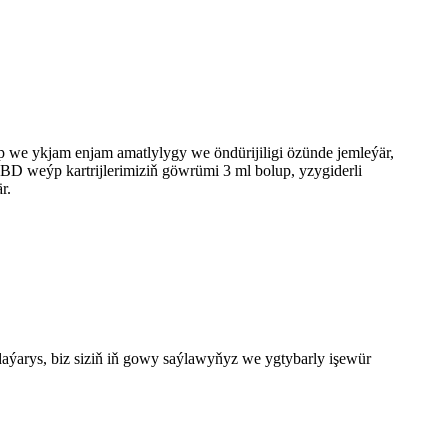
p we ykjam enjam amatlylygy we öndürijiligi özünde jemleýär,
D weýp kartrijlerimiziň göwrümi 3 ml bolup, yzygiderli
r.
arys, biz siziň iň gowy saýlawyňyz we ygtybarly işewür