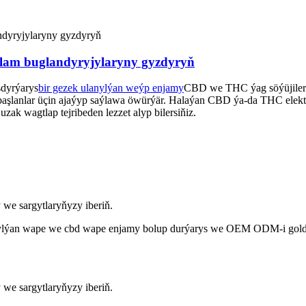
galam buglandyryjylaryny gyzdyryň
şdyrýarys
bir gezek ulanylýan weýp enjamy
CBD we THC ýag söýüjileri
 täze başlanlar üçin ajaýyp saýlawa öwürýär. Halaýan CBD ýa-da THC e
ak wagtlap tejribeden lezzet alyp bilersiňiz.
 we sargytlaryňyzy iberiň.
nylýan wape we cbd wape enjamy bolup durýarys we OEM ODM-i goldaý
 we sargytlaryňyzy iberiň.