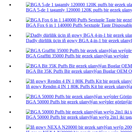
BGA 5-de 1 tagamly 120000 120K puffs bir gezek ulan
BGA Fox 6 in 1 140000 Puffs Sextuple Taste Disposable
Dadly dürlilik üçin iň gowy BGA 4-in-1 bir gezek ulany
BGA Graffiti 35000 Puffs bir gezek ulanylýan weýpler
BGA Bit 35K Puffs Bir gezek ulanylýan Buglar OEM 
Iň gowy Rendm 4 IN 1 80K Puffs Kit bir gezek ulanylý
BGA 50000 Puffs bir gezek ulanylýan weýpler görünýän 
BGA 50000 Puffs bir gezek ulanylýan weýp 2in1 iki ta