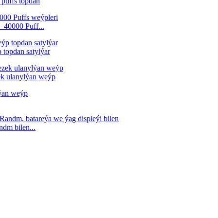
puffs topdan
 40000 Puff...
 topdan satylýar
k ulanylýan weýp
dm bilen...