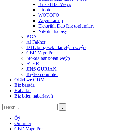
Kristal Bar Weýp
Utooto
WOTOFO
Weýp kartriji
Elektrikli Dab Rig toplumlary
Nikotin haltasy
BGA
Al Fakher
DTL bir gezek ulanylýan weýp
CBD Vape Pen
Stokda bar bolan weýp
ATYR
JINS GURJAK
Beýleki önümler
OEM we ODM
Biz barada
Habarlar
Biz bilen habarlaşyň
Öý
Önümler
CBD Vape Pen