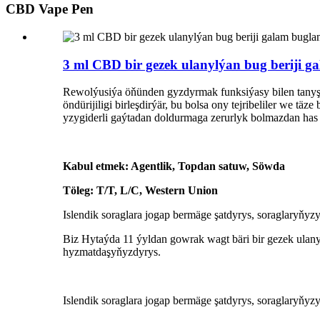
CBD Vape Pen
3 ml CBD bir gezek ulanylýan bug beriji 
Rewolýusiýa öňünden gyzdyrmak funksiýasy bilen tany
öndürijiligi birleşdirýär, bu bolsa ony tejribeliler we
yzygiderli gaýtadan doldurmaga zerurlyk bolmazdan has uz
Kabul etmek: Agentlik, Topdan satuw, Söwda
Töleg: T/T, L/C, Western Union
Islendik soraglara jogap bermäge şatdyrys, soraglaryňyzy
Biz Hytaýda 11 ýyldan gowrak wagt bäri bir gezek ula
hyzmatdaşyňyzdyrys.
Islendik soraglara jogap bermäge şatdyrys, soraglaryňyzy