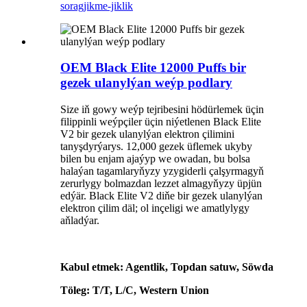
sorag
jikme-jiklik
OEM Black Elite 12000 Puffs bir
gezek ulanylýan weýp podlary
Size iň gowy weýp tejribesini hödürlemek üçin
filippinli weýpçiler üçin niýetlenen Black Elite
V2 bir gezek ulanylýan elektron çilimini
tanyşdyrýarys. 12,000 gezek üflemek ukyby
bilen bu enjam ajaýyp we owadan, bu bolsa
halaýan tagamlaryňyzy yzygiderli çalşyrmagyň
zerurlygy bolmazdan lezzet almagyňyzy üpjün
edýär. Black Elite V2 diňe bir gezek ulanylýan
elektron çilim däl; ol inçeligi we amatlylygy
aňladýar.
Kabul etmek: Agentlik, Topdan satuw, Söwda
Töleg: T/T, L/C, Western Union