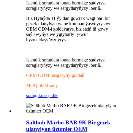
Islendik soraglara jogap bermäge şatdyrys,
soraglaryňyzy we sargytlaryňyzy iberiň.
Biz Hytaýda 11 ýyldan gowrak wagt bäri bir
gezek ulanylýan wape kompaniýasydyrys we
OEM ODM-i goldaýarys, biz siziň iň gowy
saýlawyňyz we ygtybarly işewür
hyzmatdaşyňyzdyrys.
Islendik soraglara jogap bermäge şatdyrys,
soraglaryňyzy we sargytlaryňyzy iberiň.
OEM ODM nusgasyny goldaň
MOQ 5000 sany
sorag
jikme-jiklik
Salthub Marbo BAR 9K Bir gezek
ulanylýan üzümler OEM