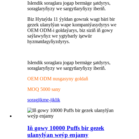
Islendik soraglara jogap bermäge şatdyrys,
soraglaryňyzy we sargytlaryňyzy iberiň.
Biz Hytaýda 11 ýyldan gowrak wagt bäri bir
gezek ulanylýan wape kompaniýasydyrys we
OEM ODM-i goldaýarys, biz siziň iň gowy
saýlawyňyz we ygtybarly işewür
hyzmatdaşyňyzdyrys.
Islendik soraglara jogap bermäge şatdyrys,
soraglaryňyzy we sargytlaryňyzy iberiň.
OEM ODM nusgasyny goldaň
MOQ 5000 sany
sorag
jikme-jiklik
Iň gowy 10000 Puffs bir gezek
ulanylýan weýp enjamy