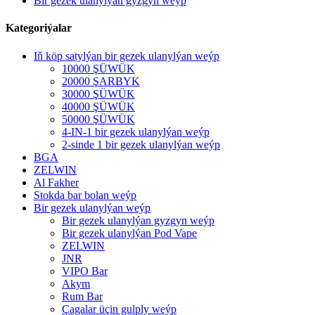
Bir gezek ulanylýan gyzgyn weýp
Kategoriýalar
Iň köp satylýan bir gezek ulanylýan weýp
10000 ŞÜWÜK
20000 ŞARBYK
30000 ŞÜWÜK
40000 ŞÜWÜK
50000 ŞÜWÜK
4-IN-1 bir gezek ulanylýan weýp
2-sinde 1 bir gezek ulanylýan weýp
BGA
ZELWIN
Al Fakher
Stokda bar bolan weýp
Bir gezek ulanylýan weýp
Bir gezek ulanylýan gyzgyn weýp
Bir gezek ulanylýan Pod Vape
ZELWIN
JNR
VIPO Bar
Akym
Rum Bar
Çagalar üçin gulply weýp