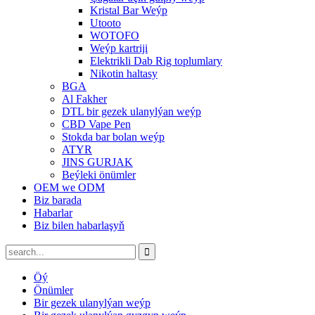
Kristal Bar Weýp
Utooto
WOTOFO
Weýp kartriji
Elektrikli Dab Rig toplumlary
Nikotin haltasy
BGA
Al Fakher
DTL bir gezek ulanylýan weýp
CBD Vape Pen
Stokda bar bolan weýp
ATYR
JINS GURJAK
Beýleki önümler
OEM we ODM
Biz barada
Habarlar
Biz bilen habarlaşyň
Öý
Önümler
Bir gezek ulanylýan weýp