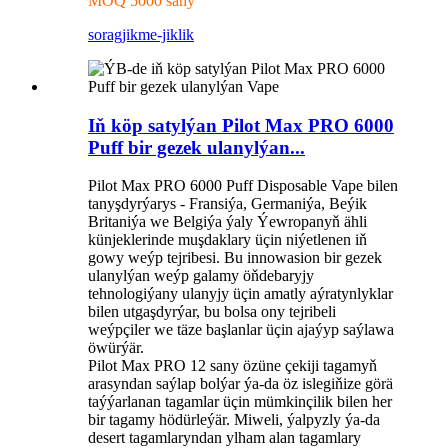
MOQ 5000 sany
sorag
jikme-jiklik
Iň köp satylýan Pilot Max PRO 6000
Puff bir gezek ulanylýan...
Pilot Max PRO 6000 Puff Disposable Vape bilen
tanyşdyrýarys - Fransiýa, Germaniýa, Beýik
Britaniýa we Belgiýa ýaly Ýewropanyň ähli
künjeklerinde muşdaklary üçin niýetlenen iň
gowy weýp tejribesi. Bu innowasion bir gezek
ulanylýan weýp galamy öňdebaryjy
tehnologiýany ulanyjy üçin amatly aýratynlyklar
bilen utgaşdyrýar, bu bolsa ony tejribeli
weýpçiler we täze başlanlar üçin ajaýyp saýlawa
öwürýär.
Pilot Max PRO 12 sany özüne çekiji tagamyň
arasyndan saýlap bolýar ýa-da öz islegiňize görä
taýýarlanan tagamlar üçin mümkinçilik bilen her
bir tagamy hödürleýär. Miweli, ýalpyzly ýa-da
desert tagamlaryndan ylham alan tagamlary