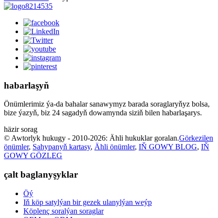
habarlaşyň
Önümlerimiz ýa-da bahalar sanawymyz barada soraglaryňyz bolsa,
bize ýazyň, biz 24 sagadyň dowamynda siziň bilen habarlaşarys.
häzir sorag
© Awtorlyk hukugy - 2010-2026: Ähli hukuklar goralan.
Görkezilen
önümler
,
Sahypanyň kartasy
,
Ähli önümler
,
IŇ GOWY BLOG
,
IŇ
GOWY GÖZLEG
çalt baglanyşyklar
Öý
Iň köp satylýan bir gezek ulanylýan weýp
Köplenç soralýan soraglar