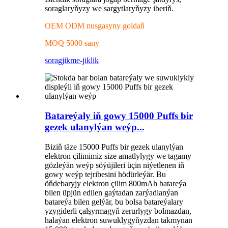
soraglaryňyzy we sargytlaryňyzy iberiň.
OEM ODM nusgasyny goldaň
MOQ 5000 sany
sorag
jikme-jiklik
Batareýaly iň gowy 15000 Puffs bir
gezek ulanylýan weýp...
Biziň täze 15000 Puffs bir gezek ulanylýan
elektron çilimimiz size amatlylygy we tagamy
gözleýän weýp söýüjileri üçin niýetlenen iň
gowy weýp tejribesini hödürleýär. Bu
öňdebaryjy elektron çilim 800mAh batareýa
bilen üpjün edilen gaýtadan zarýadlanýan
batareýa bilen gelýär, bu bolsa batareýalary
yzygiderli çalşyrmagyň zerurlygy bolmazdan,
halaýan elektron suwuklygyňyzdan takmynan