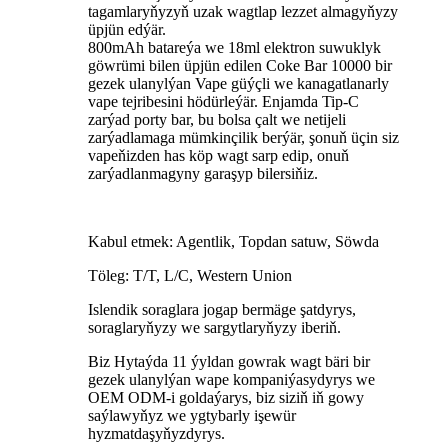
tagamlaryňyzyň uzak wagtlap lezzet almagyňyzy
üpjün edýär.
800mAh batareýa we 18ml elektron suwuklyk
göwrümi bilen üpjün edilen Coke Bar 10000 bir
gezek ulanylýan Vape güýçli we kanagatlanarly
vape tejribesini hödürleýär. Enjamda Tip-C
zarýad porty bar, bu bolsa çalt we netijeli
zarýadlamaga mümkinçilik berýär, şonuň üçin siz
vapeňizden has köp wagt sarp edip, onuň
zarýadlanmagyny garaşyp bilersiňiz.
Kabul etmek: Agentlik, Topdan satuw, Söwda
Töleg: T/T, L/C, Western Union
Islendik soraglara jogap bermäge şatdyrys,
soraglaryňyzy we sargytlaryňyzy iberiň.
Biz Hytaýda 11 ýyldan gowrak wagt bäri bir
gezek ulanylýan wape kompaniýasydyrys we
OEM ODM-i goldaýarys, biz siziň iň gowy
saýlawyňyz we ygtybarly işewür
hyzmatdaşyňyzdyrys.