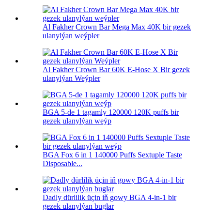
Al Fakher Crown Bar Mega Max 40K bir gezek
ulanylýan weýpler
Al Fakher Crown Bar 60K E-Hose X Bir gezek
ulanylýan Weýpler
BGA 5-de 1 tagamly 120000 120K puffs bir
gezek ulanylýan weýp
BGA Fox 6 in 1 140000 Puffs Sextuple Taste
Disposable...
Dadly dürlilik üçin iň gowy BGA 4-in-1 bir
gezek ulanylýan buglar