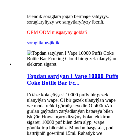
Islendik soraglara jogap bermäge şatdyrys,
soraglaryňyzy we sargytlaryňyzy iberiň.
OEM ODM nusgasyny goldaň
sorag
jikme-jiklik
Topdan satylýan I Vape 10000 Puffs
Coke Bottle Bar Fc...
Iň täze kola çüýşesi 10000 pufly bir gezek
ulanylýan wape. Ol bir gezek ulanylýan wape
we moda reňkli görnüşe eýedir. Ol 400mAh
gurlan gaýtadan zarýadlanýan batareýa bilen
işleýär. Howa açary dizaýny bolan elektron
sigaret, 10000 puf bilen dem alyp, wape
gönükdirip bilersiňiz. Mundan başga-da, pod
kartrijiniň göwrümi 15ml. Rahatlyk we