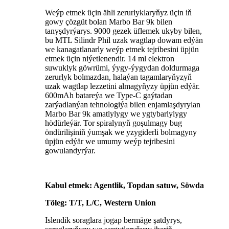
Weýp etmek üçin ähli zerurlyklaryňyz üçin iň
gowy çözgüt bolan Marbo Bar 9k bilen
tanyşdyrýarys. 9000 gezek üflemek ukyby bilen,
bu MTL Silindr Phil uzak wagtlap dowam edýän
we kanagatlanarly weýp etmek tejribesini üpjün
etmek üçin niýetlenendir. 14 ml elektron
suwuklyk göwrümi, ýygy-ýygydan doldurmaga
zerurlyk bolmazdan, halaýan tagamlaryňyzyň
uzak wagtlap lezzetini almagyňyzy üpjün edýär.
600mAh batareýa we Type-C gaýtadan
zarýadlanýan tehnologiýa bilen enjamlaşdyrylan
Marbo Bar 9k amatlylygy we ygtybarlylygy
hödürleýär. Tor spiralynyň goşulmagy bug
öndürilişiniň ýumşak we yzygiderli bolmagyny
üpjün edýär we umumy weýp tejribesini
gowulandyrýar.
Kabul etmek: Agentlik, Topdan satuw, Söwda
Töleg: T/T, L/C, Western Union
Islendik soraglara jogap bermäge şatdyrys,