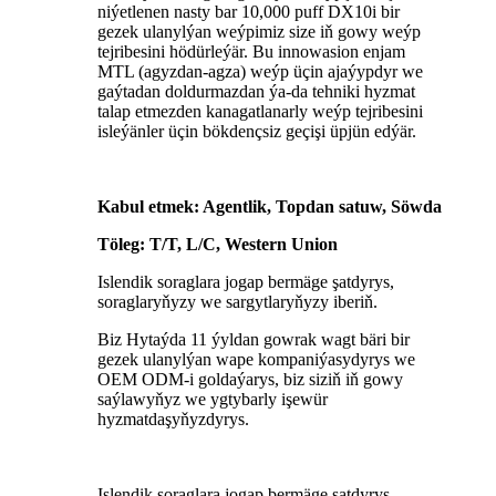
niýetlenen nasty bar 10,000 puff DX10i bir
gezek ulanylýan weýpimiz size iň gowy weýp
tejribesini hödürleýär. Bu innowasion enjam
MTL (agyzdan-agza) weýp üçin ajaýypdyr we
gaýtadan doldurmazdan ýa-da tehniki hyzmat
talap etmezden kanagatlanarly weýp tejribesini
isleýänler üçin bökdençsiz geçişi üpjün edýär.
Kabul etmek: Agentlik, Topdan satuw, Söwda
Töleg: T/T, L/C, Western Union
Islendik soraglara jogap bermäge şatdyrys,
soraglaryňyzy we sargytlaryňyzy iberiň.
Biz Hytaýda 11 ýyldan gowrak wagt bäri bir
gezek ulanylýan wape kompaniýasydyrys we
OEM ODM-i goldaýarys, biz siziň iň gowy
saýlawyňyz we ygtybarly işewür
hyzmatdaşyňyzdyrys.
Islendik soraglara jogap bermäge şatdyrys,