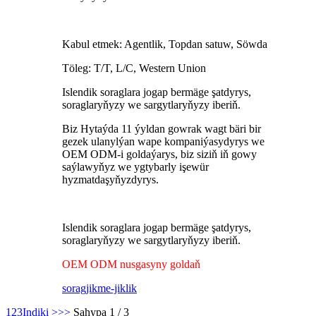
Kabul etmek: Agentlik, Topdan satuw, Söwda
Töleg: T/T, L/C, Western Union
Islendik soraglara jogap bermäge şatdyrys,
soraglaryňyzy we sargytlaryňyzy iberiň.
Biz Hytaýda 11 ýyldan gowrak wagt bäri bir
gezek ulanylýan wape kompaniýasydyrys we
OEM ODM-i goldaýarys, biz siziň iň gowy
saýlawyňyz we ygtybarly işewür
hyzmatdaşyňyzdyrys.
Islendik soraglara jogap bermäge şatdyrys,
soraglaryňyzy we sargytlaryňyzy iberiň.
OEM ODM nusgasyny goldaň
sorag
jikme-jiklik
1
2
3
Indiki >
>>
Sahypa 1 / 3