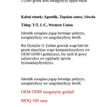
15,000 gezek dem almagyňyzy üpjün edýär.
Kabul etmek: Agentlik, Topdan satuw, Söwda
Töleg: T/T, L/C, Western Union
Islendik soraglara jogap bermäge şatdyrys,
soraglaryňyzy we sargytlaryňyzy iberiň.
Biz Hytaýda 11 ýyldan gowrak wagt bäri bir
gezek ulanylýan wape kompaniýasydyrys we
OEM ODM-i goldaýarys, biz siziň iň gowy
saýlawyňyz we ygtybarly işewür
hyzmatdaşyňyzdyrys.
Islendik soraglara jogap bermäge şatdyrys,
soraglaryňyzy we sargytlaryňyzy iberiň.
OEM ODM nusgasyny goldaň
MOQ 100 sany