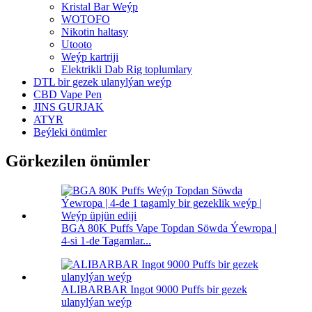
Kristal Bar Weýp
WOTOFO
Nikotin haltasy
Utooto
Weýp kartriji
Elektrikli Dab Rig toplumlary
DTL bir gezek ulanylýan weýp
CBD Vape Pen
JINS GURJAK
ATYR
Beýleki önümler
Görkezilen önümler
BGA 80K Puffs Vape Topdan Söwda Ýewropa |
4-si 1-de Tagamlar...
ALIBARBAR Ingot 9000 Puffs bir gezek
ulanylýan weýp