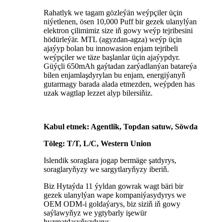
Rahatlyk we tagam gözleýän weýpçiler üçin
niýetlenen, ösen 10,000 Puff bir gezek ulanylýan
elektron çilimimiz size iň gowy weýp tejribesini
hödürleýär. MTL (agyzdan-agza) weýp üçin
ajaýyp bolan bu innowasion enjam tejribeli
weýpçiler we täze başlanlar üçin ajaýypdyr.
Güýçli 650mAh gaýtadan zarýadlanýan batareýa
bilen enjamlaşdyrylan bu enjam, energiýanyň
gutarmagy barada alada etmezden, weýpden has
uzak wagtlap lezzet alyp bilersiňiz.
Kabul etmek: Agentlik, Topdan satuw, Söwda
Töleg: T/T, L/C, Western Union
Islendik soraglara jogap bermäge şatdyrys,
soraglaryňyzy we sargytlaryňyzy iberiň.
Biz Hytaýda 11 ýyldan gowrak wagt bäri bir
gezek ulanylýan wape kompaniýasydyrys we
OEM ODM-i goldaýarys, biz siziň iň gowy
saýlawyňyz we ygtybarly işewür
hyzmatdaşyňyzdyrys.