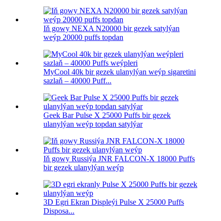
Iň gowy NEXA N20000 bir gezek satylýan
weýp 20000 puffs topdan
MyCool 40k bir gezek ulanylýan weýp sigaretini
sazlaň – 40000 Puff...
Geek Bar Pulse X 25000 Puffs bir gezek
ulanylýan weýp topdan satylýar
Iň gowy Russiýa JNR FALCON-X 18000 Puffs
bir gezek ulanylýan weýp
3D Egri Ekran Displeýi Pulse X 25000 Puffs
Disposa...