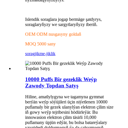
Islendik soraglara jogap bermäge şatdyrys,
soraglaryňyzy we sargytlaryňyzy iberiň.
OEM ODM nusgasyny goldaň
MOQ 5000 sany
sorag
jikme-jiklik
10000 Puffs Bir gezeklik Weýp
Zawody Topdan Satyş
Hiline, amatlylygyna we tagamyna gymmat
berýän weýp söýüjileri üçin niýetlenen 10000
puflamaly bir gezek ulanylýan elektron çilim size
iň gowy weýp tejribesini hödürleýär. Bu
innowasion elektron çilim täsirli 10,000
puflamany üpjün edýär, bu bolsa batareýalary
yzygiderli doldurmagyň ýa-da çalşyrmagyň