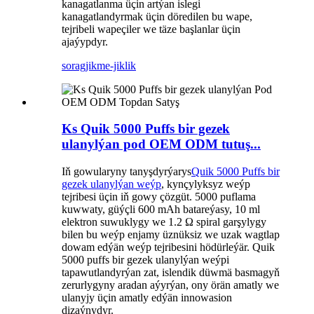
kanagatlanma üçin artýan islegi
kanagatlandyrmak üçin döredilen bu wape,
tejribeli wapeçiler we täze başlanlar üçin
ajaýypdyr.
sorag
jikme-jiklik
Ks Quik 5000 Puffs bir gezek
ulanylýan pod OEM ODM tutuş...
Iň gowularyny tanyşdyrýarys
Quik 5000 Puffs bir
gezek ulanylýan weýp
, kynçylyksyz weýp
tejribesi üçin iň gowy çözgüt. 5000 puflama
kuwwaty, güýçli 600 mAh batareýasy, 10 ml
elektron suwuklygy we 1.2 Ω spiral garşylygy
bilen bu weýp enjamy üznüksiz we uzak wagtlap
dowam edýän weýp tejribesini hödürleýär. Quik
5000 puffs bir gezek ulanylýan weýpi
tapawutlandyrýan zat, islendik düwmä basmagyň
zerurlygyny aradan aýyrýan, ony örän amatly we
ulanyjy üçin amatly edýän innowasion
dizaýnydyr.