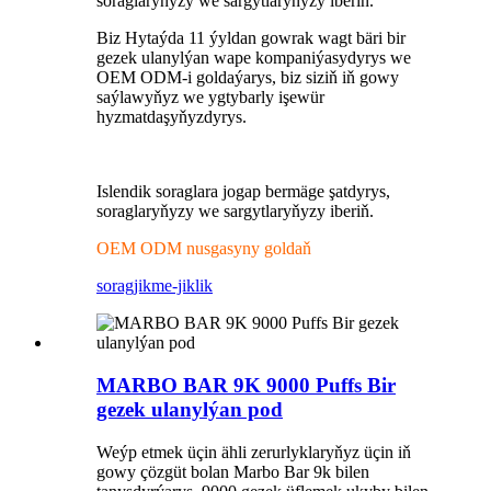
soraglaryňyzy we sargytlaryňyzy iberiň.
Biz Hytaýda 11 ýyldan gowrak wagt bäri bir
gezek ulanylýan wape kompaniýasydyrys we
OEM ODM-i goldaýarys, biz siziň iň gowy
saýlawyňyz we ygtybarly işewür
hyzmatdaşyňyzdyrys.
Islendik soraglara jogap bermäge şatdyrys,
soraglaryňyzy we sargytlaryňyzy iberiň.
OEM ODM nusgasyny goldaň
sorag
jikme-jiklik
MARBO BAR 9K 9000 Puffs Bir
gezek ulanylýan pod
Weýp etmek üçin ähli zerurlyklaryňyz üçin iň
gowy çözgüt bolan Marbo Bar 9k bilen