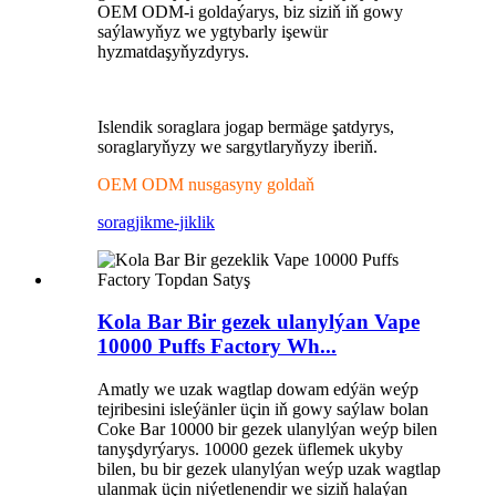
OEM ODM-i goldaýarys, biz siziň iň gowy
saýlawyňyz we ygtybarly işewür
hyzmatdaşyňyzdyrys.
Islendik soraglara jogap bermäge şatdyrys,
soraglaryňyzy we sargytlaryňyzy iberiň.
OEM ODM nusgasyny goldaň
sorag
jikme-jiklik
Kola Bar Bir gezek ulanylýan Vape
10000 Puffs Factory Wh...
Amatly we uzak wagtlap dowam edýän weýp
tejribesini isleýänler üçin iň gowy saýlaw bolan
Coke Bar 10000 bir gezek ulanylýan weýp bilen
tanyşdyrýarys. 10000 gezek üflemek ukyby
bilen, bu bir gezek ulanylýan weýp uzak wagtlap
ulanmak üçin niýetlenendir we siziň halaýan