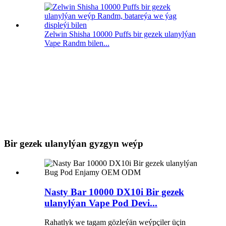
Zelwin Shisha 10000 Puffs bir gezek ulanylýan
Vape Randm bilen...
Bir gezek ulanylýan gyzgyn weýp
Nasty Bar 10000 DX10i Bir gezek
ulanylýan Vape Pod Devi...
Rahatlyk we tagam gözleýän weýpçiler üçin