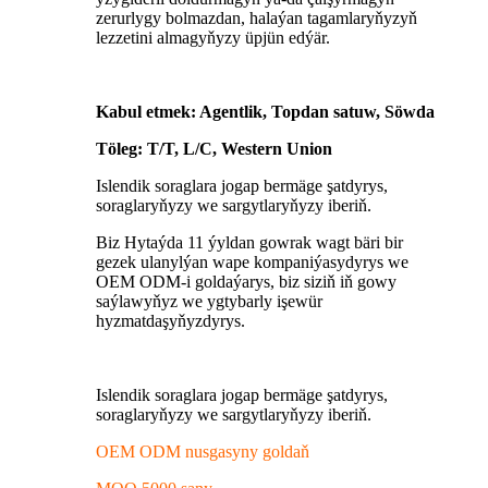
zerurlygy bolmazdan, halaýan tagamlaryňyzyň
lezzetini almagyňyzy üpjün edýär.
Kabul etmek: Agentlik, Topdan satuw, Söwda
Töleg: T/T, L/C, Western Union
Islendik soraglara jogap bermäge şatdyrys,
soraglaryňyzy we sargytlaryňyzy iberiň.
Biz Hytaýda 11 ýyldan gowrak wagt bäri bir
gezek ulanylýan wape kompaniýasydyrys we
OEM ODM-i goldaýarys, biz siziň iň gowy
saýlawyňyz we ygtybarly işewür
hyzmatdaşyňyzdyrys.
Islendik soraglara jogap bermäge şatdyrys,
soraglaryňyzy we sargytlaryňyzy iberiň.
OEM ODM nusgasyny goldaň