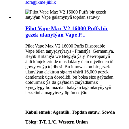
sorag
jikme-jiklik
Pilot Vape Max V2 16000 Puffs bir
gezek ulanylýan Vape P...
Pilot Vape Max V2 16000 Puffs Disposable
Vape bilen tanyşdyrýarys - Fransiýa, Germaniýa,
Beýik Britaniýa we Belgiýa ýaly Ýewropanyň
ähli künjeklerinde muşdaklary üçin niýetlenen iň
gowy weýp tejribesi. Bu innowasion bir gezek
ulanylýan elektron sigaret täsirli 16,000 gezek
demlemek üçin döredildi, bu bolsa size gaýtadan
doldurmak ýa-da gaýtadan zarýadlamak
kynçylygy bolmazdan halaýan tagamlaryňyzyň
lezzetini almagyňyzy üpjün edýär.
Kabul etmek: Agentlik, Topdan satuw, Söwda
Töleg: T/T, L/C, Western Union