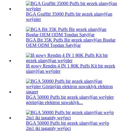
BGA Graffiti 35000 Puffs bir gezek ulanylýan
weýpler
BGA Bit 35K Puffs Bir gezek ulanylýan Buglar
OEM ODM Topdan Satylýar
Iň gowy Rendm 4 IN 1 80K Puffs Kit bir gezek
ulanylýan weýpler
BGA 50000 Puffs bir gezek ulanylýan weýpler
görünýän elektron suwuklyk...
BGA 50000 Puffs bir gezek ulanylýan weýp
2in1 iki tagamly weýpçi