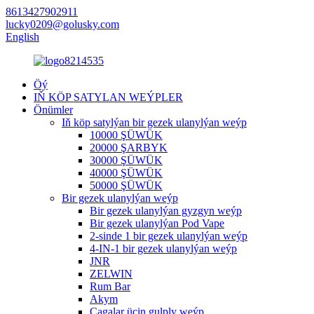
8613427902911
lucky0209@golusky.com
English
Öý
IŇ KÖP SATYLAN WEÝPLER
Önümler
Iň köp satylýan bir gezek ulanylýan weýp
10000 ŞÜWÜK
20000 ŞARBYK
30000 ŞÜWÜK
40000 ŞÜWÜK
50000 ŞÜWÜK
Bir gezek ulanylýan weýp
Bir gezek ulanylýan gyzgyn weýp
Bir gezek ulanylýan Pod Vape
2-sinde 1 bir gezek ulanylýan weýp
4-IN-1 bir gezek ulanylýan weýp
JNR
ZELWIN
Rum Bar
Akym
Çagalar üçin gulply weýp