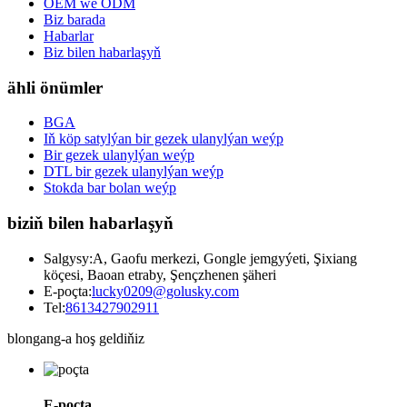
OEM we ODM
Biz barada
Habarlar
Biz bilen habarlaşyň
ähli önümler
BGA
Iň köp satylýan bir gezek ulanylýan weýp
Bir gezek ulanylýan weýp
DTL bir gezek ulanylýan weýp
Stokda bar bolan weýp
biziň bilen habarlaşyň
Salgysy:
A, Gaofu merkezi, Gongle jemgyýeti, Şixiang
köçesi, Baoan etraby, Şençzhenen şäheri
E-poçta:
lucky0209@golusky.com
Tel:
8613427902911
blongang-a hoş geldiňiz
E-poçta