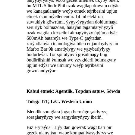
tanyşdyrýarys. 9000 gezek üflemek ukyby bilen,
bu MTL Silindr Phil uzak wagtlap dowam edýän
we kanagatlanarly weýp etmek tejribesini üpjün
etmek üçin niýetlenendir. 14 ml elektron
suwuklyk göwrümi, ýygy-ýygydan doldurmaga
zerurlyk bolmazdan, halaýan tagamlaryňyzyň
uzak wagtlap lezzetini almagyňyzy üpjün edýär.
600mAh batareýa we Type-C gaýtadan
zarýadlanýan tehnologiýa bilen enjamlaşdyrylan
Marbo Bar 9k amatlylygy we ygtybarlylygy
hödürleýär. Tor spiralynyň goşulmagy bug
öndürilişiniň ýumşak we yzygiderli bolmagyny
üpjün edýär we umumy weýp tejribesini
gowulandyrýar.
Kabul etmek: Agentlik, Topdan satuw, Söwda
Töleg: T/T, L/C, Western Union
Islendik soraglara jogap bermäge şatdyrys,
soraglaryňyzy we sargytlaryňyzy iberiň.
Biz Hytaýda 11 ýyldan gowrak wagt bäri bir
gezek ulanylýan wape kompaniýasydyrys we