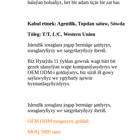
halaýan bolsaňyz, her bir adam üçin bir zat bar.
Kabul etmek: Agentlik, Topdan satuw, Söwda
Töleg: T/T, L/C, Western Union
Islendik soraglara jogap bermäge şatdyrys,
soraglaryňyzy we sargytlaryňyzy iberiň.
Biz Hytaýda 11 ýyldan gowrak wagt bäri bir
gezek ulanylýan wape kompaniýasydyrys we
OEM ODM-i goldaýarys, biz siziň iň gowy
saýlawyňyz we ygtybarly işewür
hyzmatdaşyňyzdyrys.
Islendik soraglara jogap bermäge şatdyrys,
soraglaryňyzy we sargytlaryňyzy iberiň.
OEM ODM nusgasyny goldaň
MOQ 5000 sany