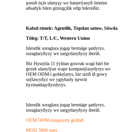
şonuň üçin ulanyşy we batareýanyň ömrüni
aňsatlyk bilen gözegçilik edip bilersiňiz.
Kabul etmek: Agentlik, Topdan satuw, Söwda
Töleg: T/T, L/C, Western Union
Islendik soraglara jogap bermäge şatdyrys,
soraglaryňyzy we sargytlaryňyzy iberiň.
Biz Hytaýda 11 ýyldan gowrak wagt bäri bir
gezek ulanylýan wape kompaniýasydyrys we
OEM ODM-i goldaýarys, biz siziň iň gowy
saýlawyňyz we ygtybarly işewür
hyzmatdaşyňyzdyrys.
Islendik soraglara jogap bermäge şatdyrys,
soraglaryňyzy we sargytlaryňyzy iberiň.
OEM ODM nusgasyny goldaň
MOQ 5000 sany