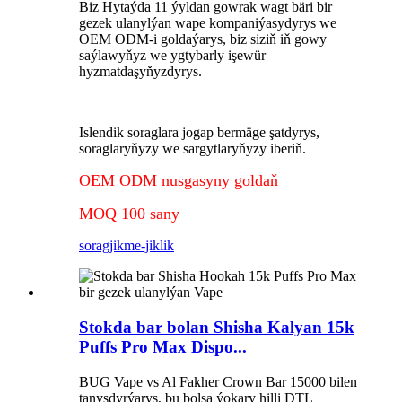
Biz Hytaýda 11 ýyldan gowrak wagt bäri bir
gezek ulanylýan wape kompaniýasydyrys we
OEM ODM-i goldaýarys, biz siziň iň gowy
saýlawyňyz we ygtybarly işewür
hyzmatdaşyňyzdyrys.
Islendik soraglara jogap bermäge şatdyrys,
soraglaryňyzy we sargytlaryňyzy iberiň.
OEM ODM nusgasyny goldaň
MOQ 100 sany
sorag
jikme-jiklik
Stokda bar bolan Shisha Kalyan 15k
Puffs Pro Max Dispo...
BUG Vape vs Al Fakher Crown Bar 15000 bilen
tanyşdyrýarys, bu bolsa ýokary hilli DTL