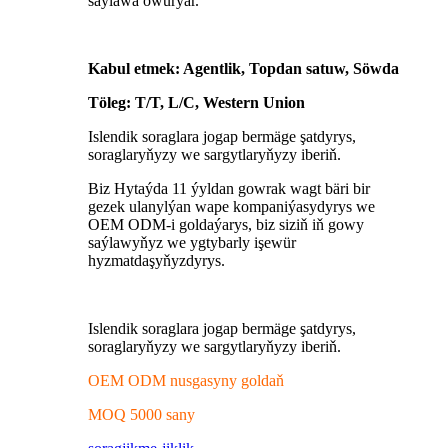
saýlawa öwürýär.
Kabul etmek: Agentlik, Topdan satuw, Söwda
Töleg: T/T, L/C, Western Union
Islendik soraglara jogap bermäge şatdyrys,
soraglaryňyzy we sargytlaryňyzy iberiň.
Biz Hytaýda 11 ýyldan gowrak wagt bäri bir
gezek ulanylýan wape kompaniýasydyrys we
OEM ODM-i goldaýarys, biz siziň iň gowy
saýlawyňyz we ygtybarly işewür
hyzmatdaşyňyzdyrys.
Islendik soraglara jogap bermäge şatdyrys,
soraglaryňyzy we sargytlaryňyzy iberiň.
OEM ODM nusgasyny goldaň
MOQ 5000 sany