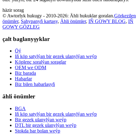
häzir sorag
© Awtorlyk hukugy - 2010-2026: Ähli hukuklar goralan.
Görkezilen
önümler
,
Sahypanyň kartasy
,
Ähli önümler
,
IŇ GOWY BLOG
,
IŇ
GOWY GÖZLEG
çalt baglanyşyklar
Öý
Iň köp satylýan bir gezek ulanylýan weýp
Köplenç soralýan soraglar
OEM we ODM
Biz barada
Habarlar
Biz bilen habarlaşyň
ähli önümler
BGA
Iň köp satylýan bir gezek ulanylýan weýp
Bir gezek ulanylýan weýp
DTL bir gezek ulanylýan weýp
Stokda bar bolan weýp