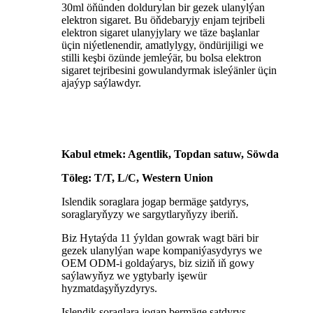
30ml öňünden doldurylan bir gezek ulanylýan
elektron sigaret. Bu öňdebaryjy enjam tejribeli
elektron sigaret ulanyjylary we täze başlanlar
üçin niýetlenendir, amatlylygy, öndürijiligi we
stilli keşbi özünde jemleýär, bu bolsa elektron
sigaret tejribesini gowulandyrmak isleýänler üçin
ajaýyp saýlawdyr.
Kabul etmek: Agentlik, Topdan satuw, Söwda
Töleg: T/T, L/C, Western Union
Islendik soraglara jogap bermäge şatdyrys,
soraglaryňyzy we sargytlaryňyzy iberiň.
Biz Hytaýda 11 ýyldan gowrak wagt bäri bir
gezek ulanylýan wape kompaniýasydyrys we
OEM ODM-i goldaýarys, biz siziň iň gowy
saýlawyňyz we ygtybarly işewür
hyzmatdaşyňyzdyrys.
Islendik soraglara jogap bermäge şatdyrys,