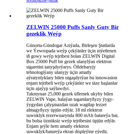
sorag
jikme-jiklik
ZELWIN 25000 Puffs Sanly Guty Bir
gezeklik Weýp
Günorta-Gündogar Aziýada, Birleşen Ştatlarda
we Ýewropada weýp çekýänler üçin niýetlenen
iň gowy weýp tejribesi bolan ZELWIN Digital
Box 25000 Puff bir gezek ulanylýan elektron
sigaretini tanyşdyrýarys. Öňdebaryjy
tehnologiýany ulanyjy üçin amatly
aýratynlyklary bilen utgaşdyrýan bu innowasion
enjam tejribeli weýp çekýänler we täze başlanlar
üçin ajaýyp saýlawdyr.
Takmynan 25,000 gezek üflemek ukyby bilen
ZELWIN Vape, halaýan tagamlaryňyzy ýygy-
ýygydan çalyşmazdan uzak wagtlap lezzet
almagyňyzy üpjün edýär. 18 ml elektron
suwuklyk rezerwuarynda 800 mAh batareýa bar,
bu bolsa üznüksiz weýp tejribesini üpjün edýär.
Enjam şeýle hem amatly elektron
suwuklyk/batareýa ekran displeýine eýedir,