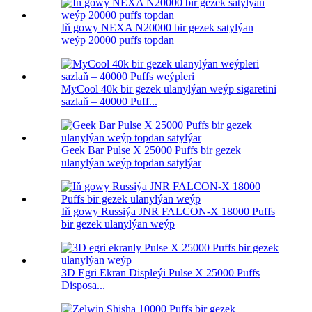
Iň gowy NEXA N20000 bir gezek satylýan
weýp 20000 puffs topdan
MyCool 40k bir gezek ulanylýan weýp sigaretini
sazlaň – 40000 Puff...
Geek Bar Pulse X 25000 Puffs bir gezek
ulanylýan weýp topdan satylýar
Iň gowy Russiýa JNR FALCON-X 18000 Puffs
bir gezek ulanylýan weýp
3D Egri Ekran Displeýi Pulse X 25000 Puffs
Disposa...