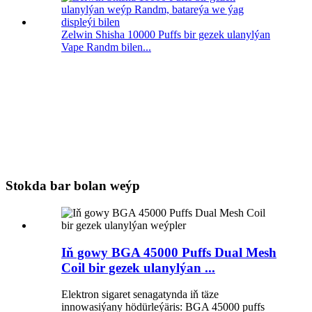
Zelwin Shisha 10000 Puffs bir gezek ulanylýan
Vape Randm bilen...
Stokda bar bolan weýp
Iň gowy BGA 45000 Puffs Dual Mesh
Coil bir gezek ulanylýan ...
Elektron sigaret senagatynda iň täze
innowasiýany hödürleýäris: BGA 45000 puffs