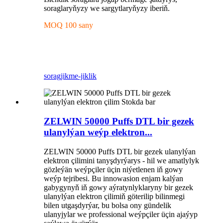
soraglaryňyzy we sargytlaryňyzy iberiň.
MOQ 100 sany
sorag
jikme-jiklik
ZELWIN 50000 Puffs DTL bir gezek
ulanylýan weýp elektron...
ZELWIN 50000 Puffs DTL bir gezek ulanylýan
elektron çilimini tanyşdyrýarys - hil we amatlylyk
gözleýän weýpçiler üçin niýetlenen iň gowy
weýp tejribesi. Bu innowasion enjam kalýan
gabygynyň iň gowy aýratynlyklaryny bir gezek
ulanylýan elektron çilimiň göterilip bilinmegi
bilen utgaşdyrýar, bu bolsa ony gündelik
ulanyjylar we professional weýpçiler üçin ajaýyp