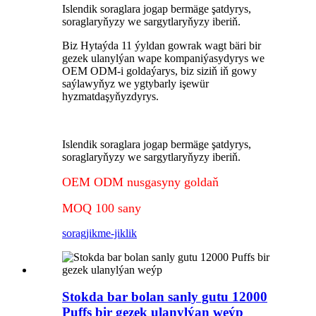
Islendik soraglara jogap bermäge şatdyrys,
soraglaryňyzy we sargytlaryňyzy iberiň.
Biz Hytaýda 11 ýyldan gowrak wagt bäri bir
gezek ulanylýan wape kompaniýasydyrys we
OEM ODM-i goldaýarys, biz siziň iň gowy
saýlawyňyz we ygtybarly işewür
hyzmatdaşyňyzdyrys.
Islendik soraglara jogap bermäge şatdyrys,
soraglaryňyzy we sargytlaryňyzy iberiň.
OEM ODM nusgasyny goldaň
MOQ 100 sany
sorag
jikme-jiklik
Stokda bar bolan sanly gutu 12000
Puffs bir gezek ulanylýan weýp