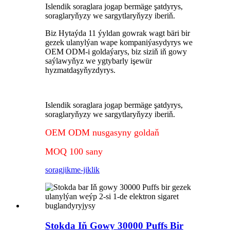
Islendik soraglara jogap bermäge şatdyrys,
soraglaryňyzy we sargytlaryňyzy iberiň.
Biz Hytaýda 11 ýyldan gowrak wagt bäri bir
gezek ulanylýan wape kompaniýasydyrys we
OEM ODM-i goldaýarys, biz siziň iň gowy
saýlawyňyz we ygtybarly işewür
hyzmatdaşyňyzdyrys.
Islendik soraglara jogap bermäge şatdyrys,
soraglaryňyzy we sargytlaryňyzy iberiň.
OEM ODM nusgasyny goldaň
MOQ 100 sany
sorag
jikme-jiklik
Stokda Iň Gowy 30000 Puffs Bir