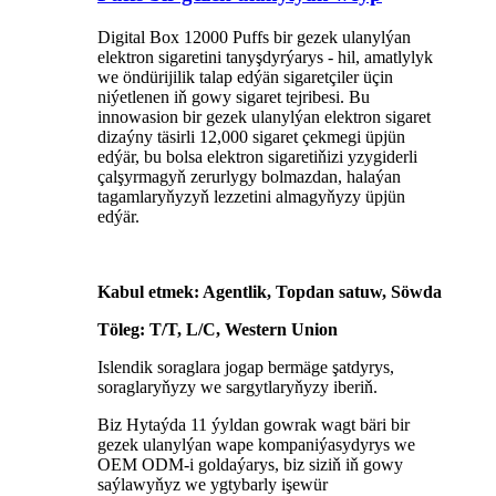
Digital Box 12000 Puffs bir gezek ulanylýan
elektron sigaretini tanyşdyrýarys - hil, amatlylyk
we öndürijilik talap edýän sigaretçiler üçin
niýetlenen iň gowy sigaret tejribesi. Bu
innowasion bir gezek ulanylýan elektron sigaret
dizaýny täsirli 12,000 sigaret çekmegi üpjün
edýär, bu bolsa elektron sigaretiňizi yzygiderli
çalşyrmagyň zerurlygy bolmazdan, halaýan
tagamlaryňyzyň lezzetini almagyňyzy üpjün
edýär.
Kabul etmek: Agentlik, Topdan satuw, Söwda
Töleg: T/T, L/C, Western Union
Islendik soraglara jogap bermäge şatdyrys,
soraglaryňyzy we sargytlaryňyzy iberiň.
Biz Hytaýda 11 ýyldan gowrak wagt bäri bir
gezek ulanylýan wape kompaniýasydyrys we
OEM ODM-i goldaýarys, biz siziň iň gowy
saýlawyňyz we ygtybarly işewür