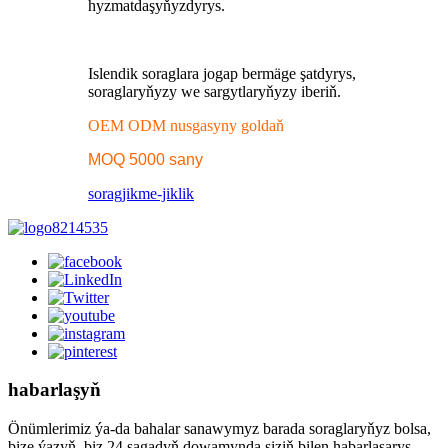
hyzmatdaşyňyzdyrys.
Islendik soraglara jogap bermäge şatdyrys,
soraglaryňyzy we sargytlaryňyzy iberiň.
OEM ODM nusgasyny goldaň
MOQ 5000 sany
sorag
jikme-jiklik
habarlaşyň
Önümlerimiz ýa-da bahalar sanawymyz barada soraglaryňyz bolsa,
bize ýazyň, biz 24 sagadyň dowamynda siziň bilen habarlaşarys.