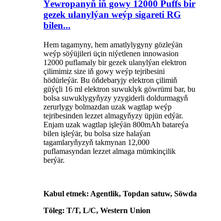
Ýewropanyň iň gowy 12000 Puffs bir
gezek ulanylýan weýp sigareti RG
bilen...
Hem tagamyny, hem amatlylygyny gözleýän
weýp söýüjileri üçin niýetlenen innowasion
12000 puflamaly bir gezek ulanylýan elektron
çilimimiz size iň gowy weýp tejribesini
hödürleýär. Bu öňdebaryjy elektron çilimiň
güýçli 16 ml elektron suwuklyk göwrümi bar, bu
bolsa suwuklygyňyzy yzygiderli doldurmagyň
zerurlygy bolmazdan uzak wagtlap weýp
tejribesinden lezzet almagyňyzy üpjün edýär.
Enjam uzak wagtlap işleýän 800mAh batareýa
bilen işleýär, bu bolsa size halaýan
tagamlaryňyzyň takmynan 12,000
puflamasyndan lezzet almaga mümkinçilik
berýär.
Kabul etmek: Agentlik, Topdan satuw, Söwda
Töleg: T/T, L/C, Western Union