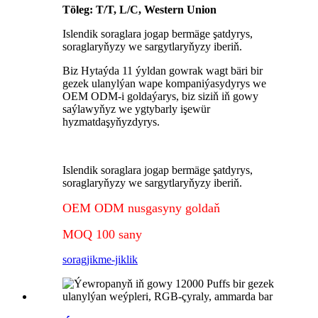
Töleg: T/T, L/C, Western Union
Islendik soraglara jogap bermäge şatdyrys,
soraglaryňyzy we sargytlaryňyzy iberiň.
Biz Hytaýda 11 ýyldan gowrak wagt bäri bir
gezek ulanylýan wape kompaniýasydyrys we
OEM ODM-i goldaýarys, biz siziň iň gowy
saýlawyňyz we ygtybarly işewür
hyzmatdaşyňyzdyrys.
Islendik soraglara jogap bermäge şatdyrys,
soraglaryňyzy we sargytlaryňyzy iberiň.
OEM ODM nusgasyny goldaň
MOQ 100 sany
sorag
jikme-jiklik