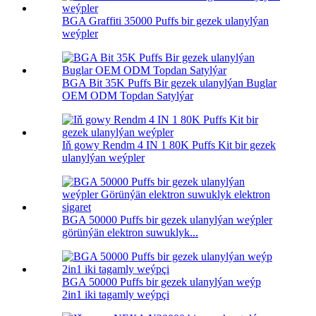
BGA Graffiti 35000 Puffs bir gezek ulanylýan
weýpler
BGA Bit 35K Puffs Bir gezek ulanylýan Buglar
OEM ODM Topdan Satylýar
Iň gowy Rendm 4 IN 1 80K Puffs Kit bir gezek
ulanylýan weýpler
BGA 50000 Puffs bir gezek ulanylýan weýpler
görünýän elektron suwuklyk...
BGA 50000 Puffs bir gezek ulanylýan weýp
2in1 iki tagamly weýpçi