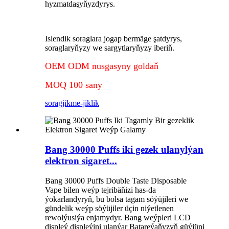
hyzmatdaşyňyzdyrys.
Islendik soraglara jogap bermäge şatdyrys,
soraglaryňyzy we sargytlaryňyzy iberiň.
OEM ODM nusgasyny goldaň
MOQ 100 sany
sorag
jikme-jiklik
Bang 30000 Puffs iki gezek ulanylýan
elektron sigaret...
Bang 30000 Puffs Double Taste Disposable
Vape bilen weýp tejribäňizi has-da
ýokarlandyryň, bu bolsa tagam söýüjileri we
gündelik weýp söýüjiler üçin niýetlenen
rewolýusiýa enjamydyr. Bang weýpleri LCD
displeý displeýini ulanýar Batareýaňyzyň güýjüni