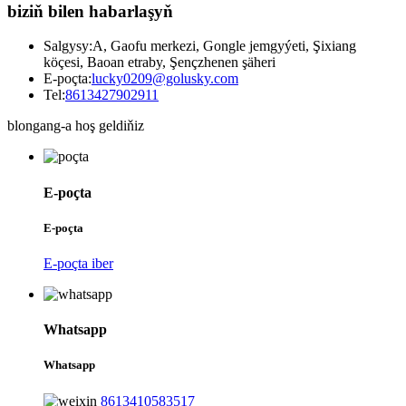
biziň bilen habarlaşyň
Salgysy:
A, Gaofu merkezi, Gongle jemgyýeti, Şixiang
köçesi, Baoan etraby, Şençzhenen şäheri
E-poçta:
lucky0209@golusky.com
Tel:
8613427902911
blongang-a hoş geldiňiz
E-poçta
E-poçta
E-poçta iber
Whatsapp
Whatsapp
8613410583517