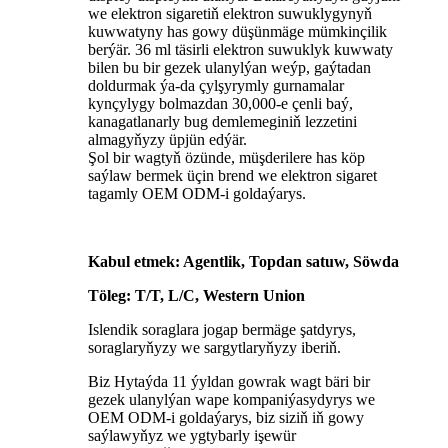
we elektron sigaretiň elektron suwuklygynyň
kuwwatyny has gowy düşünmäge mümkinçilik
berýär. 36 ml täsirli elektron suwuklyk kuwwaty
bilen bu bir gezek ulanylýan weýp, gaýtadan
doldurmak ýa-da çylşyrymly gurnamalar
kynçylygy bolmazdan 30,000-e çenli baý,
kanagatlanarly bug demlemeginiň lezzetini
almagyňyzy üpjün edýär.
Şol bir wagtyň özünde, müşderilere has köp
saýlaw bermek üçin brend we elektron sigaret
tagamly OEM ODM-i goldaýarys.
Kabul etmek: Agentlik, Topdan satuw, Söwda
Töleg: T/T, L/C, Western Union
Islendik soraglara jogap bermäge şatdyrys,
soraglaryňyzy we sargytlaryňyzy iberiň.
Biz Hytaýda 11 ýyldan gowrak wagt bäri bir
gezek ulanylýan wape kompaniýasydyrys we
OEM ODM-i goldaýarys, biz siziň iň gowy
saýlawyňyz we ygtybarly işewür