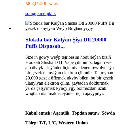
MOQ 5000 sany
sorag
jikme-jiklik
Stokda bar Kalýan Şişa Dtl 20000
Puffs Disposab...
Size iň gowy weýp tejribesini hödürleýän biziň
Hookah Shisha DTL Vape çilimimiz, tagam we
amatlylyk isleýänler üçin niýetlenen rewolýusiýa
bir gezek ulanylýan elektron çilimdir. Takmynan
20,000 gezek üflemek ukyby bilen, bu bir gezek
ulanylýan elektron çilim, gaýtadan doldurmak
ýa-da çalşyrmak kynçylygy bolmazdan uzak
wagtlap ulanmak isleýänler üçin ajaýypdyr.
Kabul etmek: Agentlik, Topdan satuw, Söwda
Töleg: T/T, L/C, Western Union