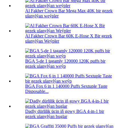
Al Fakher Crown Bar Mega Max 40K bir gezek
ulanylýan weýpler
Al Fakher Crown Bar 60K E-Hose X Bir gezek
ulanylýan Weýpler
BGA 5-de 1 tagamly 120000 120K puffs bir
gezek ulanylýan weýp
BGA Fox 6 in 1 140000 Puffs Sextuple Taste
Disposable...
Dadly dürlilik üçin iň gowy BGA 4-in-1 bir
gezek ulanylýan buglar