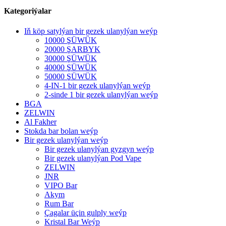
Kategoriýalar
Iň köp satylýan bir gezek ulanylýan weýp
10000 ŞÜWÜK
20000 ŞARBYK
30000 ŞÜWÜK
40000 ŞÜWÜK
50000 ŞÜWÜK
4-IN-1 bir gezek ulanylýan weýp
2-sinde 1 bir gezek ulanylýan weýp
BGA
ZELWIN
Al Fakher
Stokda bar bolan weýp
Bir gezek ulanylýan weýp
Bir gezek ulanylýan gyzgyn weýp
Bir gezek ulanylýan Pod Vape
ZELWIN
JNR
VIPO Bar
Akym
Rum Bar
Çagalar üçin gulply weýp
Kristal Bar Weýp