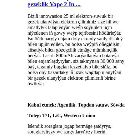
gezeklik Vape 2 In ...
Biziň innowasion 25 ml elektron-suwuk bir
gezek ulanylýan elektron çilimimiz size hil we
amatlylyk talap edýän weýp söýüjileri üçin
niýetlenen iň gowy weýp tejribesini hödürleýär.
Bu öňdebaryjy enjam doly ekranly sanly displeý
bilen üpjün edilen, bu bolsa weýpiň öňegidişini
aňsatlyk bilen gözegçilik etmäge mümkinçilik
berýär. Täsirli 800mAh zarýadlanýan batareýa
bilen enjamlaşdyrylan, siz takmynan 30,000 sany
baý, tagamly bugdan lezzet alyp bilersiňiz, bu
bolsa ony bazardaky iň uzak wagtlap ulanylýan
bir gezek ulanylýan elektron çilimleriň birine
öwürýär.
Kabul etmek: Agentlik, Topdan satuw, Söwda
Töleg: T/T, L/C, Western Union
Islendik soraglara jogap bermäge şatdyrys,
soraglaryňyzy we sargytlaryňyzy iberiň.