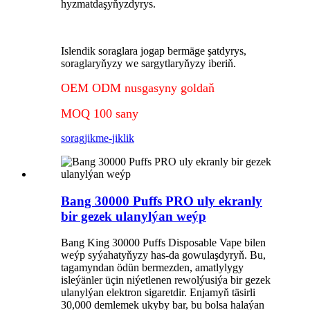
hyzmatdaşyňyzdyrys.
Islendik soraglara jogap bermäge şatdyrys,
soraglaryňyzy we sargytlaryňyzy iberiň.
OEM ODM nusgasyny goldaň
MOQ 100 sany
sorag
jikme-jiklik
Bang 30000 Puffs PRO uly ekranly
bir gezek ulanylýan weýp
Bang King 30000 Puffs Disposable Vape bilen
weýp syýahatyňyzy has-da gowulaşdyryň. Bu,
tagamyndan ödün bermezden, amatlylygy
isleýänler üçin niýetlenen rewolýusiýa bir gezek
ulanylýan elektron sigaretdir. Enjamyň täsirli
30,000 demlemek ukyby bar, bu bolsa halaýan