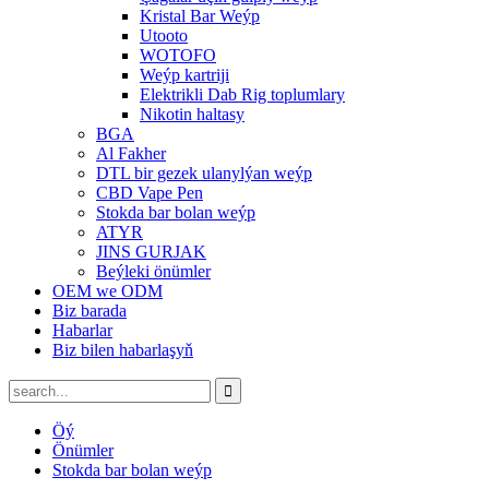
Kristal Bar Weýp
Utooto
WOTOFO
Weýp kartriji
Elektrikli Dab Rig toplumlary
Nikotin haltasy
BGA
Al Fakher
DTL bir gezek ulanylýan weýp
CBD Vape Pen
Stokda bar bolan weýp
ATYR
JINS GURJAK
Beýleki önümler
OEM we ODM
Biz barada
Habarlar
Biz bilen habarlaşyň
Öý
Önümler
Stokda bar bolan weýp