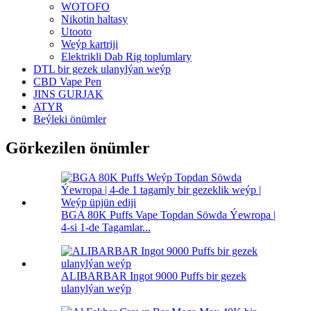
WOTOFO
Nikotin haltasy
Utooto
Weýp kartriji
Elektrikli Dab Rig toplumlary
DTL bir gezek ulanylýan weýp
CBD Vape Pen
JINS GURJAK
ATYR
Beýleki önümler
Görkezilen önümler
BGA 80K Puffs Vape Topdan Söwda Ýewropa |
4-si 1-de Tagamlar...
ALIBARBAR Ingot 9000 Puffs bir gezek
ulanylýan weýp