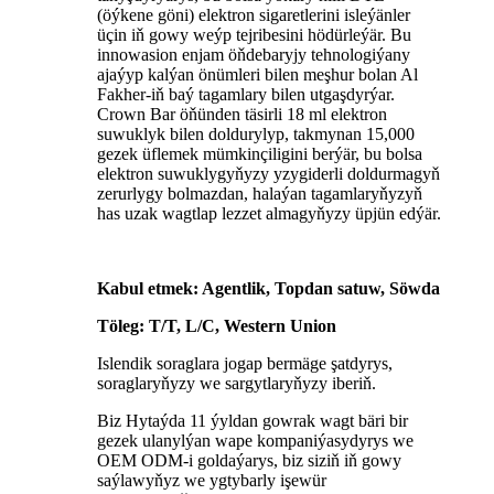
(öýkene göni) elektron sigaretlerini isleýänler
üçin iň gowy weýp tejribesini hödürleýär. Bu
innowasion enjam öňdebaryjy tehnologiýany
ajaýyp kalýan önümleri bilen meşhur bolan Al
Fakher-iň baý tagamlary bilen utgaşdyrýar.
Crown Bar öňünden täsirli 18 ml elektron
suwuklyk bilen doldurylyp, takmynan 15,000
gezek üflemek mümkinçiligini berýär, bu bolsa
elektron suwuklygyňyzy yzygiderli doldurmagyň
zerurlygy bolmazdan, halaýan tagamlaryňyzyň
has uzak wagtlap lezzet almagyňyzy üpjün edýär.
Kabul etmek: Agentlik, Topdan satuw, Söwda
Töleg: T/T, L/C, Western Union
Islendik soraglara jogap bermäge şatdyrys,
soraglaryňyzy we sargytlaryňyzy iberiň.
Biz Hytaýda 11 ýyldan gowrak wagt bäri bir
gezek ulanylýan wape kompaniýasydyrys we
OEM ODM-i goldaýarys, biz siziň iň gowy
saýlawyňyz we ygtybarly işewür