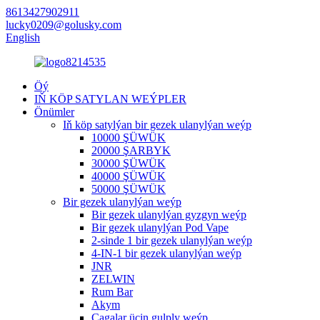
8613427902911
lucky0209@golusky.com
English
Öý
IŇ KÖP SATYLAN WEÝPLER
Önümler
Iň köp satylýan bir gezek ulanylýan weýp
10000 ŞÜWÜK
20000 ŞARBYK
30000 ŞÜWÜK
40000 ŞÜWÜK
50000 ŞÜWÜK
Bir gezek ulanylýan weýp
Bir gezek ulanylýan gyzgyn weýp
Bir gezek ulanylýan Pod Vape
2-sinde 1 bir gezek ulanylýan weýp
4-IN-1 bir gezek ulanylýan weýp
JNR
ZELWIN
Rum Bar
Akym
Çagalar üçin gulply weýp