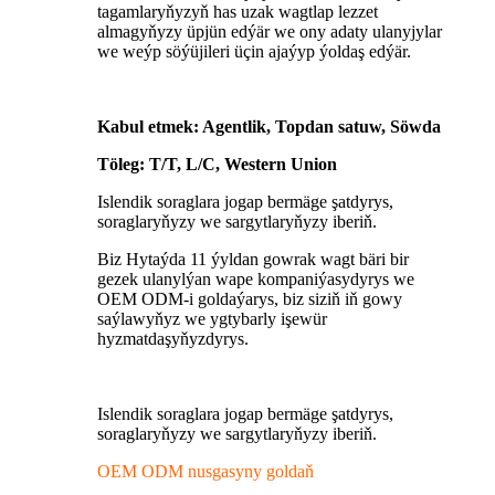
tagamlaryňyzyň has uzak wagtlap lezzet
almagyňyzy üpjün edýär we ony adaty ulanyjylar
we weýp söýüjileri üçin ajaýyp ýoldaş edýär.
Kabul etmek: Agentlik, Topdan satuw, Söwda
Töleg: T/T, L/C, Western Union
Islendik soraglara jogap bermäge şatdyrys,
soraglaryňyzy we sargytlaryňyzy iberiň.
Biz Hytaýda 11 ýyldan gowrak wagt bäri bir
gezek ulanylýan wape kompaniýasydyrys we
OEM ODM-i goldaýarys, biz siziň iň gowy
saýlawyňyz we ygtybarly işewür
hyzmatdaşyňyzdyrys.
Islendik soraglara jogap bermäge şatdyrys,
soraglaryňyzy we sargytlaryňyzy iberiň.
OEM ODM nusgasyny goldaň