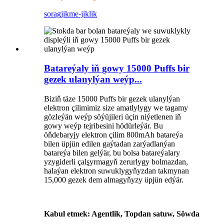
sorag
jikme-jiklik
Batareýaly iň gowy 15000 Puffs bir
gezek ulanylýan weýp...
Biziň täze 15000 Puffs bir gezek ulanylýan
elektron çilimimiz size amatlylygy we tagamy
gözleýän weýp söýüjileri üçin niýetlenen iň
gowy weýp tejribesini hödürleýär. Bu
öňdebaryjy elektron çilim 800mAh batareýa
bilen üpjün edilen gaýtadan zarýadlanýan
batareýa bilen gelýär, bu bolsa batareýalary
yzygiderli çalşyrmagyň zerurlygy bolmazdan,
halaýan elektron suwuklygyňyzdan takmynan
15,000 gezek dem almagyňyzy üpjün edýär.
Kabul etmek: Agentlik, Topdan satuw, Söwda