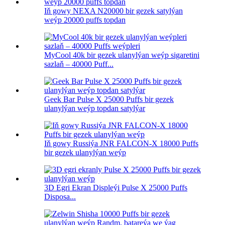
Iň gowy NEXA N20000 bir gezek satylýan
weýp 20000 puffs topdan
MyCool 40k bir gezek ulanylýan weýp sigaretini
sazlaň – 40000 Puff...
Geek Bar Pulse X 25000 Puffs bir gezek
ulanylýan weýp topdan satylýar
Iň gowy Russiýa JNR FALCON-X 18000 Puffs
bir gezek ulanylýan weýp
3D Egri Ekran Displeýi Pulse X 25000 Puffs
Disposa...