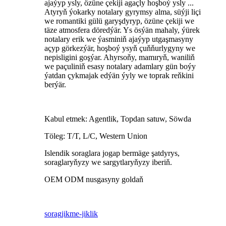
ajaýyp ysly, özüne çekiji agaçly hoşboý ysly ...
Atyryň ýokarky notalary gyrymsy alma, süýji liçi
we romantiki gülü garyşdyryp, özüne çekiji we
täze atmosfera döredýär. Ys ösýän mahaly, ýürek
notalary erik we ýasminiň ajaýyp utgaşmasyny
açyp görkezýär, hoşboý ysyň çuňňurlygyny we
nepisligini goşýar. Ahyrsoňy, mamıryň, waniliň
we paçuliniň esasy notalary adamlary gün boýy
ýatdan çykmajak edýän ýyly we toprak reňkini
berýär.
Kabul etmek: Agentlik, Topdan satuw, Söwda
Töleg: T/T, L/C, Western Union
Islendik soraglara jogap bermäge şatdyrys,
soraglaryňyzy we sargytlaryňyzy iberiň.
OEM ODM nusgasyny goldaň
sorag
jikme-jiklik