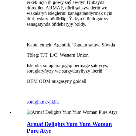
erkek üçin iň gowy saýlawdyr. Dubaýda
döredilen ARMAF, dürli şahsyýetleriň we
wakalaryň isleglerini kanagatlandyrmak üçin
dürli yslary hödürläp, Ýakyn Gündogar ys
senagatynda öňdebaryjy boldy.
Kabul etmek: Agentlik, Topdan satuw, Söwda
Töleg: T/T, L/C, Western Union
Islendik soraglara jogap bermäge şatdyrys,
soraglaryňyzy we sargytlaryňyzy iberiň.
OEM ODM nusgasyny goldaň
sorag
jikme-jiklik
Armaf Delights Yum Yum Woman
Pure Atyr