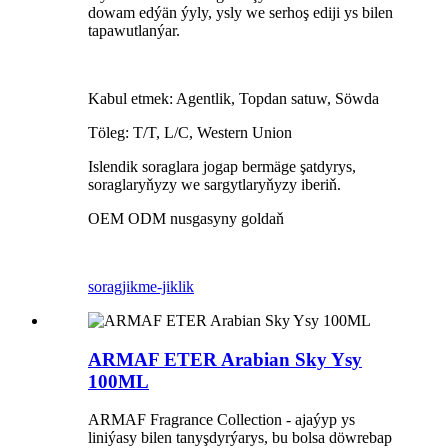
dowam edýän ýyly, ysly we serhoş ediji ys bilen
tapawutlanýar.
Kabul etmek: Agentlik, Topdan satuw, Söwda
Töleg: T/T, L/C, Western Union
Islendik soraglara jogap bermäge şatdyrys,
soraglaryňyzy we sargytlaryňyzy iberiň.
OEM ODM nusgasyny goldaň
sorag
jikme-jiklik
ARMAF ETER Arabian Sky Ysy
100ML
ARMAF Fragrance Collection - ajaýyp ys
liniýasy bilen tanyşdyrýarys, bu bolsa döwrebap