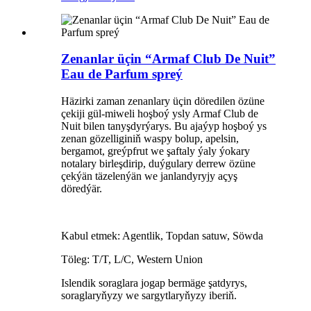
Zenanlar üçin “Armaf Club De Nuit”
Eau de Parfum spreý
Häzirki zaman zenanlary üçin döredilen özüne
çekiji gül-miweli hoşboý ysly Armaf Club de
Nuit bilen tanyşdyrýarys. Bu ajaýyp hoşboý ys
zenan gözelliginiň waspy bolup, apelsin,
bergamot, greýpfrut we şaftaly ýaly ýokary
notalary birleşdirip, duýgulary derrew özüne
çekýän täzelenýän we janlandyryjy açyş
döredýär.
Kabul etmek: Agentlik, Topdan satuw, Söwda
Töleg: T/T, L/C, Western Union
Islendik soraglara jogap bermäge şatdyrys,
soraglaryňyzy we sargytlaryňyzy iberiň.