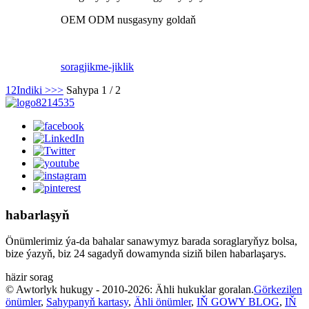
OEM ODM nusgasyny goldaň
sorag
jikme-jiklik
1
2
Indiki >
>>
Sahypa 1 / 2
habarlaşyň
Önümlerimiz ýa-da bahalar sanawymyz barada soraglaryňyz bolsa,
bize ýazyň, biz 24 sagadyň dowamynda siziň bilen habarlaşarys.
häzir sorag
© Awtorlyk hukugy - 2010-2026: Ähli hukuklar goralan.
Görkezilen
önümler
,
Sahypanyň kartasy
,
Ähli önümler
,
IŇ GOWY BLOG
,
IŇ