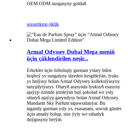
OEM ODM nusgasyny goldaň
sorag
jikme-jiklik
Armaf Odyssey Dubai Mega meniň
üçin çäklendirilen neşir...
Erkekler üçin özboluşly gurman yslary bilen
hoşboý ys sungatyny täzeden kesgitleýän, lyuks
ys liniýasy bolan Armaf Odyssey kolleksiýasyny
tanyşdyrýarys. Olaryň arasynda lyuksyň esasyny
ajaýyp özünde jemleýän baý şokolad we ysly
otlaryň ajaýyp garyndysy bolan Armaf Odyssey
Mandarin Sky Parfum tapawutlanýar. Bu
tagamly gurman ysly ys, esasanam, sowuk günler
üçin amatly bolup, size ýyly we rahatlyk
duýgusyny berýär.