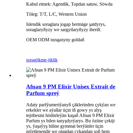
Kabul etmek: Agentlik, Topdan satuw, Söwda
Töleg: T/T, L/C, Western Union
Islendik soraglara jogap bermäge şatdyrys,
soraglaryňyzy we sargytlaryňyzy iberiň.
OEM ODM nusgasyny goldaň
sorag
jikme-jiklik
Afnan 9 PM Elixir Unisex Extrait de
Parfum spreý
Adaty parfýumeriýanyň çäklerinden çykýan we
erkekler we aýallar üçin iň gowy ys alyş
tejribesini hödürleýän kaşaň Afnan 9 PM Elixir
Parfum ys bilen tanyşdyrýarys. Bu özüne çekiji
ys, ýaşaýyş hiline gymmat berýänler üçin
niýetlenendir we otagdan çykandan soň hem