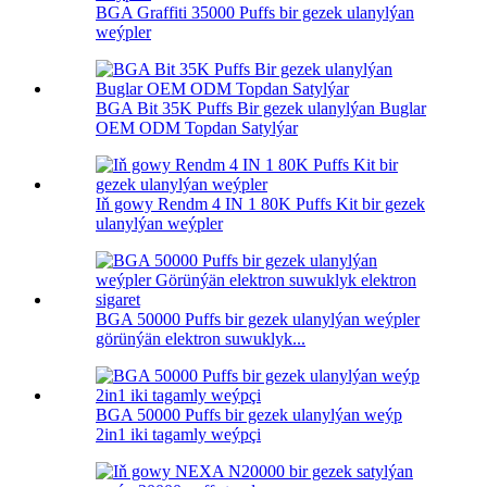
BGA Graffiti 35000 Puffs bir gezek ulanylýan
weýpler
BGA Bit 35K Puffs Bir gezek ulanylýan Buglar
OEM ODM Topdan Satylýar
Iň gowy Rendm 4 IN 1 80K Puffs Kit bir gezek
ulanylýan weýpler
BGA 50000 Puffs bir gezek ulanylýan weýpler
görünýän elektron suwuklyk...
BGA 50000 Puffs bir gezek ulanylýan weýp
2in1 iki tagamly weýpçi