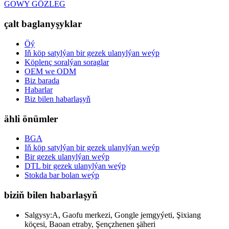
GOWY GÖZLEG
çalt baglanyşyklar
Öý
Iň köp satylýan bir gezek ulanylýan weýp
Köplenç soralýan soraglar
OEM we ODM
Biz barada
Habarlar
Biz bilen habarlaşyň
ähli önümler
BGA
Iň köp satylýan bir gezek ulanylýan weýp
Bir gezek ulanylýan weýp
DTL bir gezek ulanylýan weýp
Stokda bar bolan weýp
biziň bilen habarlaşyň
Salgysy:
A, Gaofu merkezi, Gongle jemgyýeti, Şixiang
köçesi, Baoan etraby, Şençzhenen şäheri