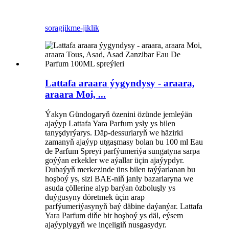
sorag
jikme-jiklik
Lattafa araara ýygyndysy - araara,
araara Moi, ...
Ýakyn Gündogaryň özenini özünde jemleýän
ajaýyp Lattafa Yara Parfum ysly ys bilen
tanyşdyrýarys. Däp-dessurlaryň we häzirki
zamanyň ajaýyp utgaşmasy bolan bu 100 ml Eau
de Parfum Spreyi parfýumeriýa sungatyna sarpa
goýýan erkekler we aýallar üçin ajaýypdyr.
Dubaýyň merkezinde üns bilen taýýarlanan bu
hoşboý ys, sizi BAE-niň janly bazarlaryna we
asuda çöllerine alyp barýan özboluşly ys
duýgusyny döretmek üçin arap
parfýumeriýasynyň baý däbine daýanýar. Lattafa
Yara Parfum diňe bir hoşboý ys däl, eýsem
ajaýyplygyň we inçeligiň nusgasydyr.