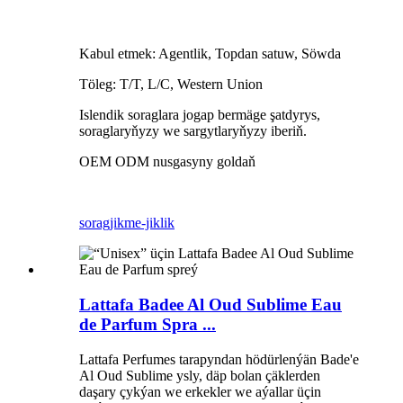
Kabul etmek: Agentlik, Topdan satuw, Söwda
Töleg: T/T, L/C, Western Union
Islendik soraglara jogap bermäge şatdyrys,
soraglaryňyzy we sargytlaryňyzy iberiň.
OEM ODM nusgasyny goldaň
sorag
jikme-jiklik
Lattafa Badee Al Oud Sublime Eau
de Parfum Spra ...
Lattafa Perfumes tarapyndan hödürlenýän Bade'e
Al Oud Sublime ysly, däp bolan çäklerden
daşary çykýan we erkekler we aýallar üçin