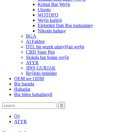
Kristal Bar Weýp
Utooto
WOTOFO
Weýp kartriji
Elektrikli Dab Rig toplumlary
Nikotin haltasy
BGA
Al Fakher
DTL bir gezek ulanylýan weýp
CBD Vape Pen
Stokda bar bolan weýp
ATYR
JINS GURJAK
Beýleki önümler
OEM we ODM
Biz barada
Habarlar
Biz bilen habarlaşyň
Öý
ATYR