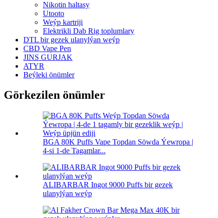
Nikotin haltasy
Utooto
Weýp kartriji
Elektrikli Dab Rig toplumlary
DTL bir gezek ulanylýan weýp
CBD Vape Pen
JINS GURJAK
ATYR
Beýleki önümler
Görkezilen önümler
BGA 80K Puffs Vape Topdan Söwda Ýewropa |
4-si 1-de Tagamlar...
ALIBARBAR Ingot 9000 Puffs bir gezek
ulanylýan weýp