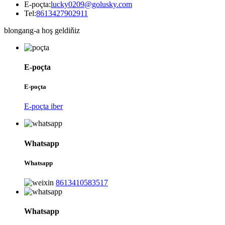
E-poçta:
lucky0209@golusky.com
Tel:
8613427902911
blongang-a hoş geldiňiz
E-poçta
E-poçta
E-poçta iber
Whatsapp
Whatsapp
8613410583517
Whatsapp