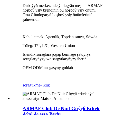
Dubaýyň merkezinde ýerleşýän meşhur ARMAF
hoşboý ysly brendiniň bu hoşboý ysly önümi
Orta Gündogaryň hoşboý ysly önümleriniň
şaheseridir.
Kabul etmek: Agentlik, Topdan satuw, Söwda
Töleg: T/T, L/C, Western Union
Islendik soraglara jogap bermäge şatdyrys,
soraglaryňyzy we sargytlaryňyzy iberiň.
OEM ODM nusgasyny goldaň
sorag
jikme-jiklik
ARMAF Club De Nuit Güýçli Erkek
Aýal Arassa Perfu ...