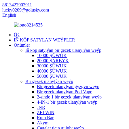
8613427902911
lucky0209@golusky.com
English
Öý
IŇ KÖP SATYLAN WEÝPLER
Önümler
Iň köp satylýan bir gezek ulanylýan weýp
10000 ŞÜWÜK
20000 ŞARBYK
30000 ŞÜWÜK
40000 ŞÜWÜK
50000 ŞÜWÜK
Bir gezek ulanylýan weýp
Bir gezek ulanylýan gyzgyn weýp
Bir gezek ulanylýan Pod Vape
2-sinde 1 bir gezek ulanylýan weýp
4-IN-1 bir gezek ulanylýan weýp
JNR
ZELWIN
Rum Bar
Akym
Çagalar üçin gulply weýp