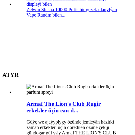
Zelwin Shisha 10000 Puffs bir gezek ulanylýan
Vape Randm bilen...
ATYR
Armaf The Lion's Club Rugir
erkekler üçin eau d...
Güýç we ajaýyplygy özünde jemleýän häzirki
zaman erkekleri üçin döredilen özüne çekiji
gündogar gül ysly Armaf THE LION'S CLUB