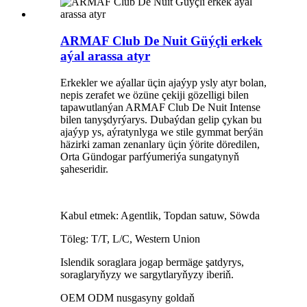
ARMAF Club De Nuit Güýçli erkek
aýal arassa atyr
Erkekler we aýallar üçin ajaýyp ysly atyr bolan,
nepis zerafet we özüne çekiji gözelligi bilen
tapawutlanýan ARMAF Club De Nuit Intense
bilen tanyşdyrýarys. Dubaýdan gelip çykan bu
ajaýyp ys, aýratynlyga we stile gymmat berýän
häzirki zaman zenanlary üçin ýörite döredilen,
Orta Gündogar parfýumeriýa sungatynyň
şaheseridir.
Kabul etmek: Agentlik, Topdan satuw, Söwda
Töleg: T/T, L/C, Western Union
Islendik soraglara jogap bermäge şatdyrys,
soraglaryňyzy we sargytlaryňyzy iberiň.
OEM ODM nusgasyny goldaň