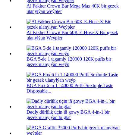
Al Fakher Crown Bar Mega Max 40K bir gezek
ulanylýan weýpler
Al Fakher Crown Bar 60K E-Hose X Bir gezek
ulanylýan Weýpler
BGA 5-de 1 tagamly 120000 120K puffs bir
gezek ulanylýan weýp
BGA Fox 6 in 1 140000 Puffs Sextuple Taste
Disposable...
Dadly dürlilik üçin iň gowy BGA 4-in-1 bir
gezek ulanylýan buglar