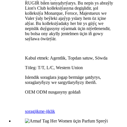
RUGIR bilen tanyşdyrýarys. Bu nepis ys abraýly
Lion's Club kolleksiýasyna degişlidir, şol
kolleksiýa Monarque, Feroce, Majestueux we
Valer ýaly beýleki ajaýyp yslary hem öz içine
alýar. Bu kolleksiýadaky her bir ys güýç we
nepislik duýgusyny oýarmak üçin niýetlenendir,
bu bolsa ony akylly jentelmen üçin iň gowy
saýlawa öwürýär.
Kabul etmek: Agentlik, Topdan satuw, Söwda
Töleg: T/T, L/C, Western Union
Islendik soraglara jogap bermäge şatdyrys,
soraglaryňyzy we sargytlaryňyzy iberiň.
OEM ODM nusgasyny goldaň
sorag
jikme-jiklik