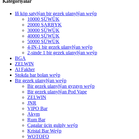
Kategoriýalar
Iň köp satylýan bir gezek ulanylýan weýp
10000 ŞÜWÜK
20000 ŞARBYK
30000 ŞÜWÜK
40000 ŞÜWÜK
50000 ŞÜWÜK
4-IN-1 bir gezek ulanylýan weýp
2-sinde 1 bir gezek ulanylýan weýp
BGA
ZELWIN
Al Fakher
Stokda bar bolan weýp
Bir gezek ulanylýan weýp
Bir gezek ulanylýan gyzgyn weýp
Bir gezek ulanylýan Pod Vape
ZELWIN
JNR
VIPO Bar
Akym
Rum Bar
Çagalar üçin gulply weýp
Kristal Bar Weýp
WOTOFO