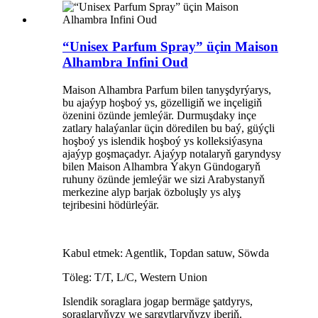
“Unisex Parfum Spray” üçin Maison
Alhambra Infini Oud
Maison Alhambra Parfum bilen tanyşdyrýarys,
bu ajaýyp hoşboý ys, gözelligiň we inçeligiň
özenini özünde jemleýär. Durmuşdaky inçe
zatlary halaýanlar üçin döredilen bu baý, güýçli
hoşboý ys islendik hoşboý ys kolleksiýasyna
ajaýyp goşmaçadyr. Ajaýyp notalaryň garyndysy
bilen Maison Alhambra Ýakyn Gündogaryň
ruhuny özünde jemleýär we sizi Arabystanyň
merkezine alyp barjak özboluşly ys alyş
tejribesini hödürleýär.
Kabul etmek: Agentlik, Topdan satuw, Söwda
Töleg: T/T, L/C, Western Union
Islendik soraglara jogap bermäge şatdyrys,
soraglaryňyzy we sargytlaryňyzy iberiň.