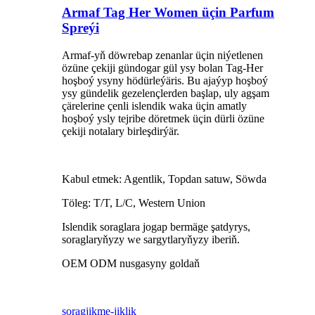
Armaf Tag Her Women üçin Parfum
Spreýi
Armaf-yň döwrebap zenanlar üçin niýetlenen
özüne çekiji gündogar gül ysy bolan Tag-Her
hoşboý ysyny hödürleýäris. Bu ajaýyp hoşboý
ysy gündelik gezelençlerden başlap, uly agşam
çärelerine çenli islendik waka üçin amatly
hoşboý ysly tejribe döretmek üçin dürli özüne
çekiji notalary birleşdirýär.
Kabul etmek: Agentlik, Topdan satuw, Söwda
Töleg: T/T, L/C, Western Union
Islendik soraglara jogap bermäge şatdyrys,
soraglaryňyzy we sargytlaryňyzy iberiň.
OEM ODM nusgasyny goldaň
sorag
jikme-jiklik