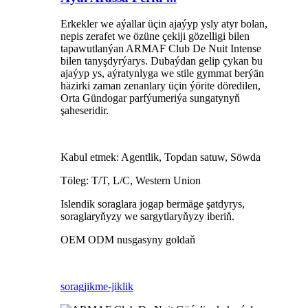
Erkekler we aýallar üçin ajaýyp ysly atyr bolan,
nepis zerafet we özüne çekiji gözelligi bilen
tapawutlanýan ARMAF Club De Nuit Intense
bilen tanyşdyrýarys. Dubaýdan gelip çykan bu
ajaýyp ys, aýratynlyga we stile gymmat berýän
häzirki zaman zenanlary üçin ýörite döredilen,
Orta Gündogar parfýumeriýa sungatynyň
şaheseridir.
Kabul etmek: Agentlik, Topdan satuw, Söwda
Töleg: T/T, L/C, Western Union
Islendik soraglara jogap bermäge şatdyrys,
soraglaryňyzy we sargytlaryňyzy iberiň.
OEM ODM nusgasyny goldaň
sorag
jikme-jiklik