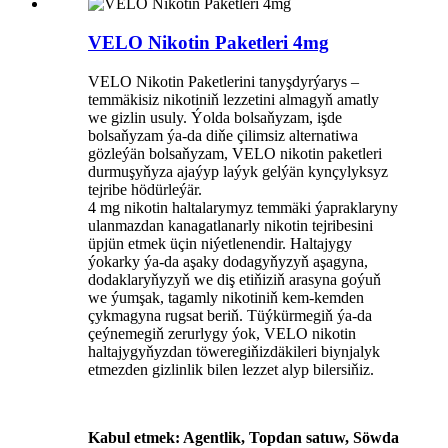
VELO Nikotin Paketleri 4mg
VELO Nikotin Paketlerini tanyşdyrýarys –
temmäkisiz nikotiniň lezzetini almagyň amatly
we gizlin usuly. Ýolda bolsaňyzam, işde
bolsaňyzam ýa-da diňe çilimsiz alternatiwa
gözleýän bolsaňyzam, VELO nikotin paketleri
durmuşyňyza ajaýyp laýyk gelýän kynçylyksyz
tejribe hödürleýär.
4 mg nikotin haltalarymyz temmäki ýapraklaryny
ulanmazdan kanagatlanarly nikotin tejribesini
üpjün etmek üçin niýetlenendir. Haltajygy
ýokarky ýa-da aşaky dodagyňyzyň aşagyna,
dodaklaryňyzyň we diş etiňiziň arasyna goýuň
we ýumşak, tagamly nikotiniň kem-kemden
çykmagyna rugsat beriň. Tüýkürmegiň ýa-da
çeýnemegiň zerurlygy ýok, VELO nikotin
haltajygyňyzdan töweregiňizdäkileri biynjalyk
etmezden gizlinlik bilen lezzet alyp bilersiňiz.
Kabul etmek: Agentlik, Topdan satuw, Söwda