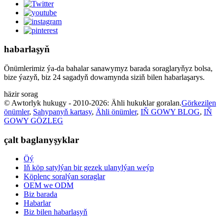
habarlaşyň
Önümlerimiz ýa-da bahalar sanawymyz barada soraglaryňyz bolsa,
bize ýazyň, biz 24 sagadyň dowamynda siziň bilen habarlaşarys.
häzir sorag
© Awtorlyk hukugy - 2010-2026: Ähli hukuklar goralan.
Görkezilen
önümler
,
Sahypanyň kartasy
,
Ähli önümler
,
IŇ GOWY BLOG
,
IŇ
GOWY GÖZLEG
çalt baglanyşyklar
Öý
Iň köp satylýan bir gezek ulanylýan weýp
Köplenç soralýan soraglar
OEM we ODM
Biz barada
Habarlar
Biz bilen habarlaşyň