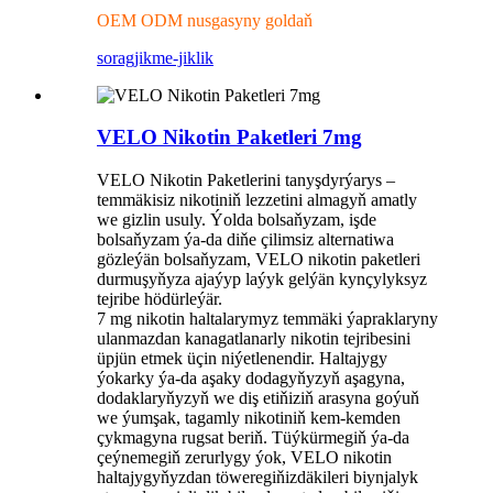
OEM ODM nusgasyny goldaň
sorag
jikme-jiklik
VELO Nikotin Paketleri 7mg
VELO Nikotin Paketlerini tanyşdyrýarys –
temmäkisiz nikotiniň lezzetini almagyň amatly
we gizlin usuly. Ýolda bolsaňyzam, işde
bolsaňyzam ýa-da diňe çilimsiz alternatiwa
gözleýän bolsaňyzam, VELO nikotin paketleri
durmuşyňyza ajaýyp laýyk gelýän kynçylyksyz
tejribe hödürleýär.
7 mg nikotin haltalarymyz temmäki ýapraklaryny
ulanmazdan kanagatlanarly nikotin tejribesini
üpjün etmek üçin niýetlenendir. Haltajygy
ýokarky ýa-da aşaky dodagyňyzyň aşagyna,
dodaklaryňyzyň we diş etiňiziň arasyna goýuň
we ýumşak, tagamly nikotiniň kem-kemden
çykmagyna rugsat beriň. Tüýkürmegiň ýa-da
çeýnemegiň zerurlygy ýok, VELO nikotin
haltajygyňyzdan töweregiňizdäkileri biynjalyk