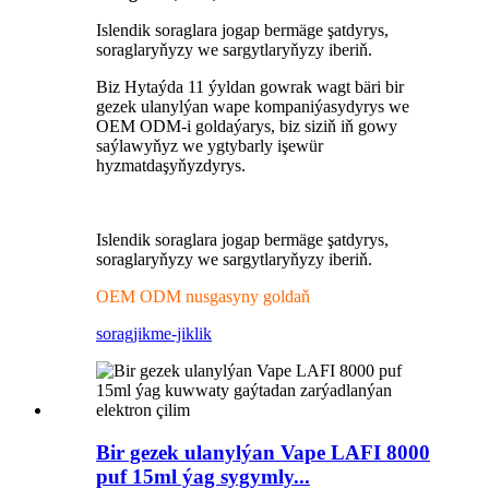
Islendik soraglara jogap bermäge şatdyrys,
soraglaryňyzy we sargytlaryňyzy iberiň.
Biz Hytaýda 11 ýyldan gowrak wagt bäri bir
gezek ulanylýan wape kompaniýasydyrys we
OEM ODM-i goldaýarys, biz siziň iň gowy
saýlawyňyz we ygtybarly işewür
hyzmatdaşyňyzdyrys.
Islendik soraglara jogap bermäge şatdyrys,
soraglaryňyzy we sargytlaryňyzy iberiň.
OEM ODM nusgasyny goldaň
sorag
jikme-jiklik
Bir gezek ulanylýan Vape LAFI 8000
puf 15ml ýag sygymly...