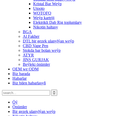
Kristal Bar Weýp
Utooto
WOTOFO
Weýp kartriji
Elektrikli Dab Rig toplumlary
Nikotin haltasy
BGA
Al Fakher
DTL bir gezek ulanylýan weýp
CBD Vape Pen
Stokda bar bolan weýp
ATYR
JINS GURJAK
Beýleki önümler
OEM we ODM
Biz barada
Habarlar
Biz bilen habarlaşyň
Öý
Önümler
Bir gezek ulanylýan weýp