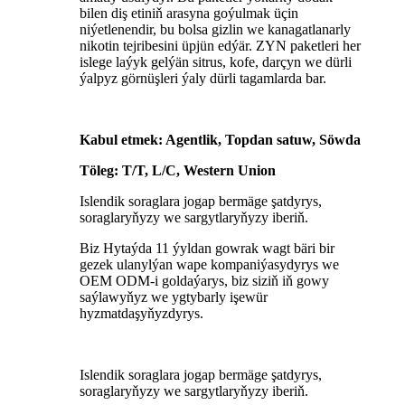
bilen diş etiniň arasyna goýulmak üçin
niýetlenendir, bu bolsa gizlin we kanagatlanarly
nikotin tejribesini üpjün edýär. ZYN paketleri her
islege laýyk gelýän sitrus, kofe, darçyn we dürli
ýalpyz görnüşleri ýaly dürli tagamlarda bar.
Kabul etmek: Agentlik, Topdan satuw, Söwda
Töleg: T/T, L/C, Western Union
Islendik soraglara jogap bermäge şatdyrys,
soraglaryňyzy we sargytlaryňyzy iberiň.
Biz Hytaýda 11 ýyldan gowrak wagt bäri bir
gezek ulanylýan wape kompaniýasydyrys we
OEM ODM-i goldaýarys, biz siziň iň gowy
saýlawyňyz we ygtybarly işewür
hyzmatdaşyňyzdyrys.
Islendik soraglara jogap bermäge şatdyrys,
soraglaryňyzy we sargytlaryňyzy iberiň.