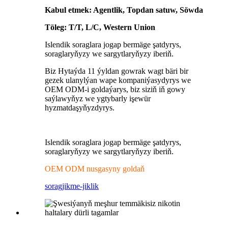
Kabul etmek: Agentlik, Topdan satuw, Söwda
Töleg: T/T, L/C, Western Union
Islendik soraglara jogap bermäge şatdyrys,
soraglaryňyzy we sargytlaryňyzy iberiň.
Biz Hytaýda 11 ýyldan gowrak wagt bäri bir
gezek ulanylýan wape kompaniýasydyrys we
OEM ODM-i goldaýarys, biz siziň iň gowy
saýlawyňyz we ygtybarly işewür
hyzmatdaşyňyzdyrys.
Islendik soraglara jogap bermäge şatdyrys,
soraglaryňyzy we sargytlaryňyzy iberiň.
OEM ODM nusgasyny goldaň
sorag
jikme-jiklik