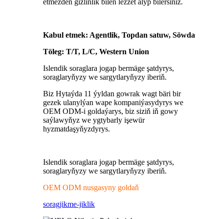
etmezden gizlinlik bilen lezzet alyp bilersiňiz.
Kabul etmek: Agentlik, Topdan satuw, Söwda
Töleg: T/T, L/C, Western Union
Islendik soraglara jogap bermäge şatdyrys,
soraglaryňyzy we sargytlaryňyzy iberiň.
Biz Hytaýda 11 ýyldan gowrak wagt bäri bir
gezek ulanylýan wape kompaniýasydyrys we
OEM ODM-i goldaýarys, biz siziň iň gowy
saýlawyňyz we ygtybarly işewür
hyzmatdaşyňyzdyrys.
Islendik soraglara jogap bermäge şatdyrys,
soraglaryňyzy we sargytlaryňyzy iberiň.
OEM ODM nusgasyny goldaň
sorag
jikme-jiklik