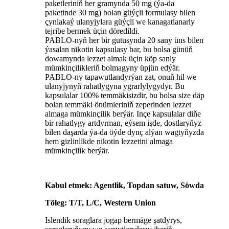
paketleriniň her gramynda 50 mg (ýa-da
paketinde 30 mg) bolan güýçli formulasy bilen
çynlakaý ulanyjylara güýçli we kanagatlanarly
tejribe bermek üçin döredildi.
PABLO-nyň her bir gutusynda 20 sany üns bilen
ýasalan nikotin kapsulasy bar, bu bolsa günüň
dowamynda lezzet almak üçin köp sanly
mümkinçilikleriň bolmagyny üpjün edýär.
PABLO-ny tapawutlandyrýan zat, onuň hil we
ulanyjynyň rahatlygyna ygrarlylygydyr. Bu
kapsulalar 100% temmäkisizdir, bu bolsa size däp
bolan temmäki önümleriniň zeperinden lezzet
almaga mümkinçilik berýär. Inçe kapsulalar diňe
bir rahatlygy artdyrman, eýsem işde, dostlaryňyz
bilen daşarda ýa-da öýde dynç alýan wagtyňyzda
hem gizlinlikde nikotin lezzetini almaga
mümkinçilik berýär.
Kabul etmek: Agentlik, Topdan satuw, Söwda
Töleg: T/T, L/C, Western Union
Islendik soraglara jogap bermäge şatdyrys,