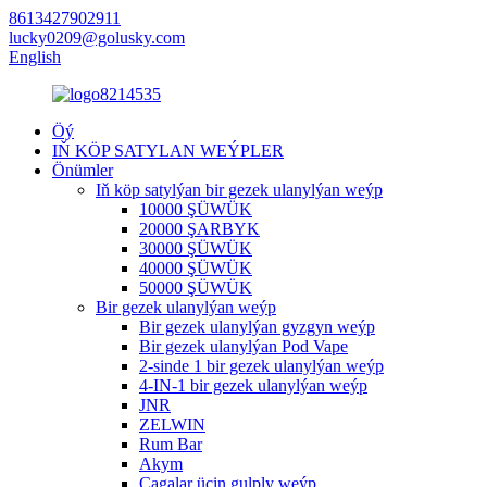
8613427902911
lucky0209@golusky.com
English
Öý
IŇ KÖP SATYLAN WEÝPLER
Önümler
Iň köp satylýan bir gezek ulanylýan weýp
10000 ŞÜWÜK
20000 ŞARBYK
30000 ŞÜWÜK
40000 ŞÜWÜK
50000 ŞÜWÜK
Bir gezek ulanylýan weýp
Bir gezek ulanylýan gyzgyn weýp
Bir gezek ulanylýan Pod Vape
2-sinde 1 bir gezek ulanylýan weýp
4-IN-1 bir gezek ulanylýan weýp
JNR
ZELWIN
Rum Bar
Akym
Çagalar üçin gulply weýp