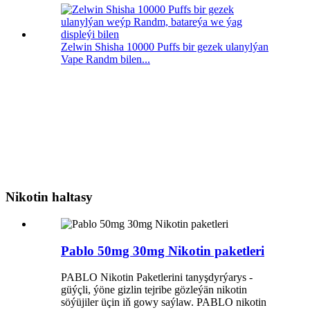
Zelwin Shisha 10000 Puffs bir gezek ulanylýan
Vape Randm bilen...
Nikotin haltasy
Pablo 50mg 30mg Nikotin paketleri
PABLO Nikotin Paketlerini tanyşdyrýarys -
güýçli, ýöne gizlin tejribe gözleýän nikotin
söýüjiler üçin iň gowy saýlaw. PABLO nikotin