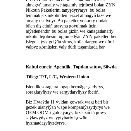
almagyň amatly we tagamly tejribesi bolan ZYN
Nikotin Paketlerini tanyşdyrýarys, bu bolsa
temmäkisiz nikotinden lezzet almagyň täze we
amatly usulydyr. Bu paketler ýokarky dodak
bilen diş etiniň arasyna goýulmak üçin
niýetlenendir, bu bolsa gizlin we kanagatlanarly
nikotin tejribesini üpjün edýär. ZYN paketleri her
islege laýyk gelýän sitrus, kofe, darçyn we dürli
ýalpyz görnüşleri ýaly dürli tagamlarda bar.
Kabul etmek: Agentlik, Topdan satuw, Söwda
Töleg: T/T, L/C, Western Union
Islendik soraglara jogap bermäge şatdyrys,
soraglaryňyzy we sargytlaryňyzy iberiň.
Biz Hytaýda 11 ýyldan gowrak wagt bäri bir
gezek ulanylýan wape kompaniýasydyrys we
OEM ODM-i goldaýarys, biz siziň iň gowy
saýlawyňyz we ygtybarly işewür
hyzmatdaşyňyzdyrys.