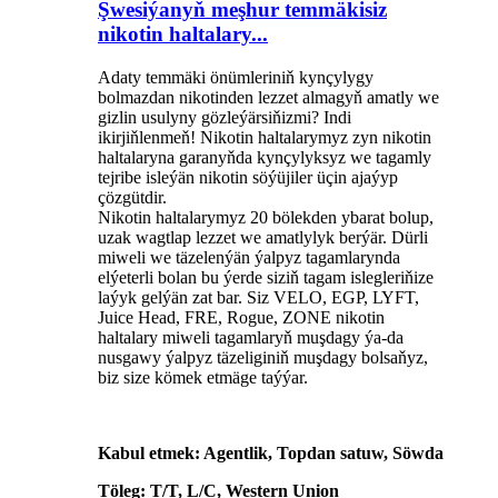
Şwesiýanyň meşhur temmäkisiz
nikotin haltalary...
Adaty temmäki önümleriniň kynçylygy
bolmazdan nikotinden lezzet almagyň amatly we
gizlin usulyny gözleýärsiňizmi? Indi
ikirjiňlenmeň! Nikotin haltalarymyz zyn nikotin
haltalaryna garanyňda kynçylyksyz we tagamly
tejribe isleýän nikotin söýüjiler üçin ajaýyp
çözgütdir.
Nikotin haltalarymyz 20 bölekden ybarat bolup,
uzak wagtlap lezzet we amatlylyk berýär. Dürli
miweli we täzelenýän ýalpyz tagamlarynda
elýeterli bolan bu ýerde siziň tagam islegleriňize
laýyk gelýän zat bar. Siz VELO, EGP, LYFT,
Juice Head, FRE, Rogue, ZONE nikotin
haltalary miweli tagamlaryň muşdagy ýa-da
nusgawy ýalpyz täzeliginiň muşdagy bolsaňyz,
biz size kömek etmäge taýýar.
Kabul etmek: Agentlik, Topdan satuw, Söwda
Töleg: T/T, L/C, Western Union