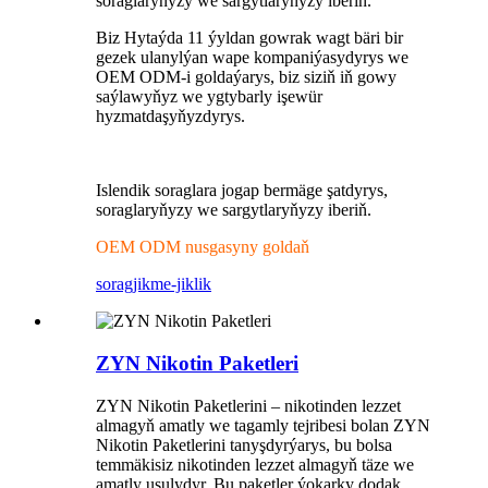
soraglaryňyzy we sargytlaryňyzy iberiň.
Biz Hytaýda 11 ýyldan gowrak wagt bäri bir
gezek ulanylýan wape kompaniýasydyrys we
OEM ODM-i goldaýarys, biz siziň iň gowy
saýlawyňyz we ygtybarly işewür
hyzmatdaşyňyzdyrys.
Islendik soraglara jogap bermäge şatdyrys,
soraglaryňyzy we sargytlaryňyzy iberiň.
OEM ODM nusgasyny goldaň
sorag
jikme-jiklik
ZYN Nikotin Paketleri
ZYN Nikotin Paketlerini – nikotinden lezzet
almagyň amatly we tagamly tejribesi bolan ZYN
Nikotin Paketlerini tanyşdyrýarys, bu bolsa
temmäkisiz nikotinden lezzet almagyň täze we
amatly usulydyr. Bu paketler ýokarky dodak