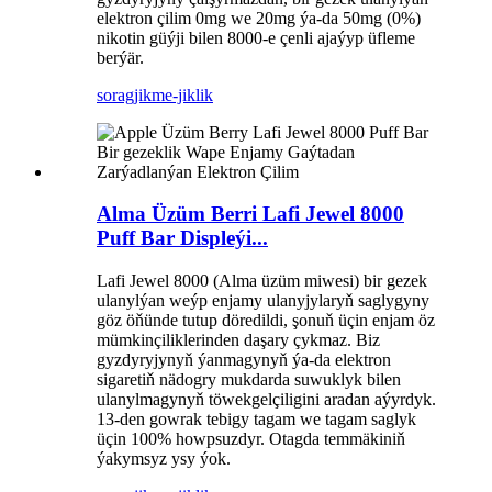
elektron çilim 0mg we 20mg ýa-da 50mg (0%)
nikotin güýji bilen 8000-e çenli ajaýyp üfleme
berýär.
sorag
jikme-jiklik
Alma Üzüm Berri Lafi Jewel 8000
Puff Bar Displeýi...
Lafi Jewel 8000 (Alma üzüm miwesi) bir gezek
ulanylýan weýp enjamy ulanyjylaryň saglygyny
göz öňünde tutup döredildi, şonuň üçin enjam öz
mümkinçiliklerinden daşary çykmaz. Biz
gyzdyryjynyň ýanmagynyň ýa-da elektron
sigaretiň nädogry mukdarda suwuklyk bilen
ulanylmagynyň töwekgelçiligini aradan aýyrdyk.
13-den gowrak tebigy tagam we tagam saglyk
üçin 100% howpsuzdyr. Otagda temmäkiniň
ýakymsyz ysy ýok.