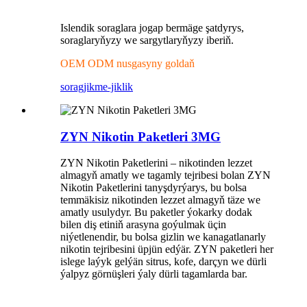
Islendik soraglara jogap bermäge şatdyrys,
soraglaryňyzy we sargytlaryňyzy iberiň.
OEM ODM nusgasyny goldaň
sorag
jikme-jiklik
ZYN Nikotin Paketleri 3MG
ZYN Nikotin Paketlerini – nikotinden lezzet
almagyň amatly we tagamly tejribesi bolan ZYN
Nikotin Paketlerini tanyşdyrýarys, bu bolsa
temmäkisiz nikotinden lezzet almagyň täze we
amatly usulydyr. Bu paketler ýokarky dodak
bilen diş etiniň arasyna goýulmak üçin
niýetlenendir, bu bolsa gizlin we kanagatlanarly
nikotin tejribesini üpjün edýär. ZYN paketleri her
islege laýyk gelýän sitrus, kofe, darçyn we dürli
ýalpyz görnüşleri ýaly dürli tagamlarda bar.