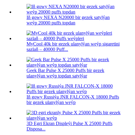
Iň gowy NEXA N20000 bir gezek satylýan
weýp 20000 puffs topdan
MyCool 40k bir gezek ulanylýan weýp sigaretini
sazlaň – 40000 Puff...
Geek Bar Pulse X 25000 Puffs bir gezek
ulanylýan weýp topdan satylýar
Iň gowy Russiýa JNR FALCON-X 18000 Puffs
bir gezek ulanylýan weýp
3D Egri Ekran Displeýi Pulse X 25000 Puffs
Disposa...