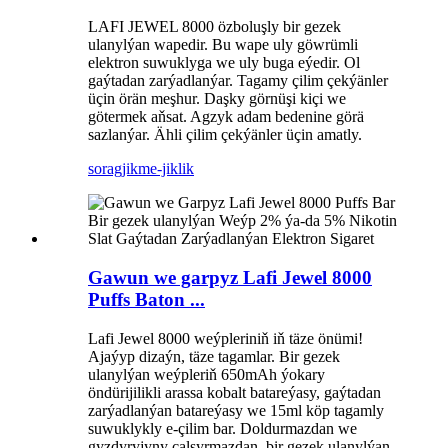
LAFI JEWEL 8000 özboluşly bir gezek
ulanylýan wapedir. Bu wape uly göwrümli
elektron suwuklyga we uly buga eýedir. Ol
gaýtadan zarýadlanýar. Tagamy çilim çekýänler
üçin örän meşhur. Daşky görnüşi kiçi we
götermek aňsat. Agzyk adam bedenine görä
sazlanýar. Ähli çilim çekýänler üçin amatly.
sorag
jikme-jiklik
Gawun we garpyz Lafi Jewel 8000
Puffs Baton ...
Lafi Jewel 8000 weýpleriniň iň täze önümi!
Ajaýyp dizaýn, täze tagamlar. Bir gezek
ulanylýan weýpleriň 650mAh ýokary
öndürijilikli arassa kobalt batareýasy, gaýtadan
zarýadlanýan batareýasy we 15ml köp tagamly
suwuklykly e-çilim bar. Doldurmazdan we
gyzdyryjyny çalşyrmazdan, bir gezek ulanylýan