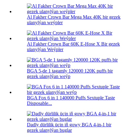
Al Fakher Crown Bar Mega Max 40K bir gezek
ulanylýan weýpler
Al Fakher Crown Bar 60K E-Hose X Bir gezek
ulanylýan Weýpler
BGA 5-de 1 tagamly 120000 120K puffs bir
gezek ulanylýan weýp
BGA Fox 6 in 1 140000 Puffs Sextuple Taste
Disposable...
Dadly dürlilik üçin iň gowy BGA 4-in-1 bir
gezek ulanylýan buglar