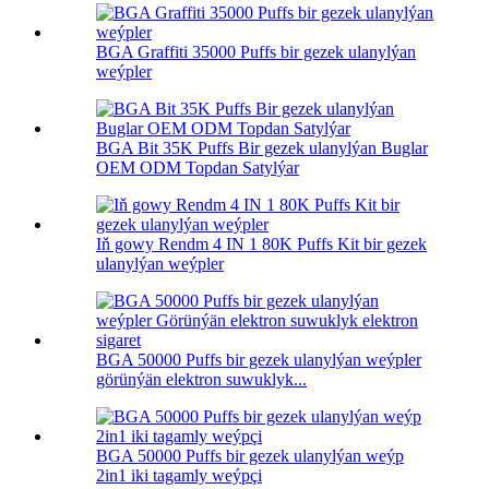
BGA Graffiti 35000 Puffs bir gezek ulanylýan
weýpler
BGA Bit 35K Puffs Bir gezek ulanylýan Buglar
OEM ODM Topdan Satylýar
Iň gowy Rendm 4 IN 1 80K Puffs Kit bir gezek
ulanylýan weýpler
BGA 50000 Puffs bir gezek ulanylýan weýpler
görünýän elektron suwuklyk...
BGA 50000 Puffs bir gezek ulanylýan weýp
2in1 iki tagamly weýpçi