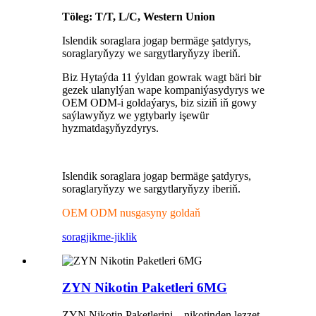
Töleg: T/T, L/C, Western Union
Islendik soraglara jogap bermäge şatdyrys,
soraglaryňyzy we sargytlaryňyzy iberiň.
Biz Hytaýda 11 ýyldan gowrak wagt bäri bir
gezek ulanylýan wape kompaniýasydyrys we
OEM ODM-i goldaýarys, biz siziň iň gowy
saýlawyňyz we ygtybarly işewür
hyzmatdaşyňyzdyrys.
Islendik soraglara jogap bermäge şatdyrys,
soraglaryňyzy we sargytlaryňyzy iberiň.
OEM ODM nusgasyny goldaň
sorag
jikme-jiklik
ZYN Nikotin Paketleri 6MG
ZYN Nikotin Paketlerini – nikotinden lezzet