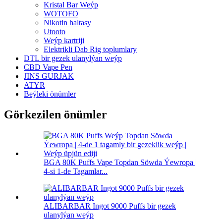
Kristal Bar Weýp
WOTOFO
Nikotin haltasy
Utooto
Weýp kartriji
Elektrikli Dab Rig toplumlary
DTL bir gezek ulanylýan weýp
CBD Vape Pen
JINS GURJAK
ATYR
Beýleki önümler
Görkezilen önümler
BGA 80K Puffs Vape Topdan Söwda Ýewropa |
4-si 1-de Tagamlar...
ALIBARBAR Ingot 9000 Puffs bir gezek
ulanylýan weýp