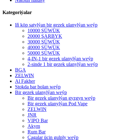
Nikotin haltasy
Kategoriýalar
Iň köp satylýan bir gezek ulanylýan weýp
10000 ŞÜWÜK
20000 ŞARBYK
30000 ŞÜWÜK
40000 ŞÜWÜK
50000 ŞÜWÜK
4-IN-1 bir gezek ulanylýan weýp
2-sinde 1 bir gezek ulanylýan weýp
BGA
ZELWIN
Al Fakher
Stokda bar bolan weýp
Bir gezek ulanylýan weýp
Bir gezek ulanylýan gyzgyn weýp
Bir gezek ulanylýan Pod Vape
ZELWIN
JNR
VIPO Bar
Akym
Rum Bar
Çagalar üçin gulply weýp