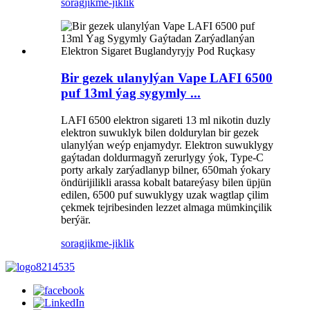
sorag
jikme-jiklik
Bir gezek ulanylýan Vape LAFI 6500
puf 13ml ýag sygymly ...
LAFI 6500 elektron sigareti 13 ml nikotin duzly
elektron suwuklyk bilen doldurylan bir gezek
ulanylýan weýp enjamydyr. Elektron suwuklygy
gaýtadan doldurmagyň zerurlygy ýok, Type-C
porty arkaly zarýadlanyp bilner, 650mah ýokary
öndürijilikli arassa kobalt batareýasy bilen üpjün
edilen, 6500 puf suwuklygy uzak wagtlap çilim
çekmek tejribesinden lezzet almaga mümkinçilik
berýär.
sorag
jikme-jiklik