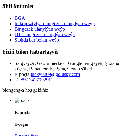
ähli önümler
BGA
Iň köp satylýan bir gezek ulanylýan weýp
Bir gezek ulanylýan weýp
DTL bir gezek ulanylýan weýp
Stokda bar bolan weýp
biziň bilen habarlaşyň
Salgysy:
A, Gaofu merkezi, Gongle jemgyýeti, Şixiang
köçesi, Baoan etraby, Şençzhenen şäheri
E-poçta:
lucky0209@golusky.com
Tel:
8613427902911
blongang-a hoş geldiňiz
E-poçta
E-poçta