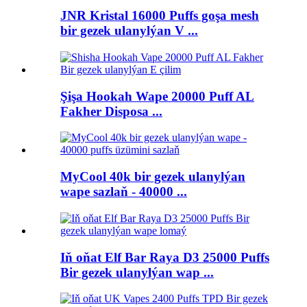
JNR Kristal 16000 Puffs goşa mesh
bir gezek ulanylýan V ...
Şişa Hookah Wape 20000 Puff AL
Fakher Disposa ...
MyCool 40k bir gezek ulanylýan
wape sazlaň - 40000 ...
Iň oňat Elf Bar Raya D3 25000 Puffs
Bir gezek ulanylýan wap ...