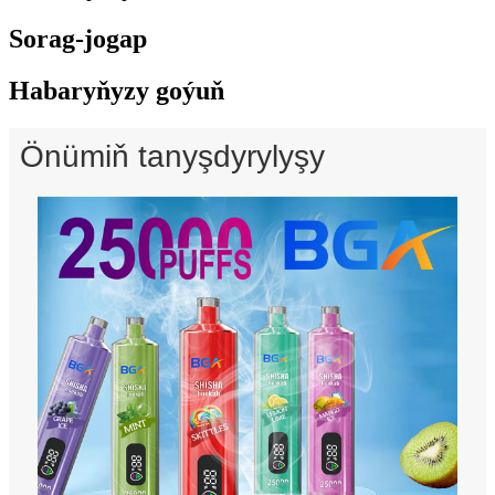
Sorag-jogap
Habaryňyzy goýuň
Önümiň tanyşdyrylyşy