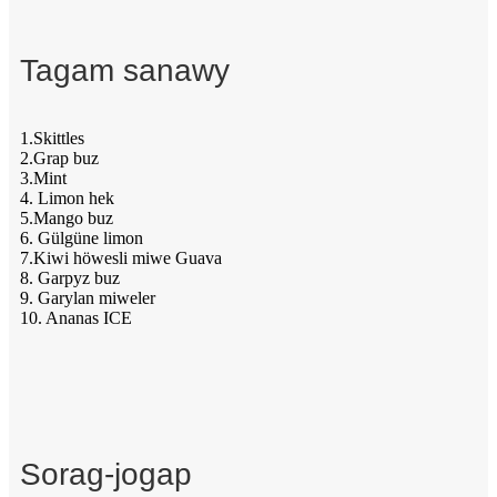
Tagam sanawy
1.Skittles
2.Grap buz
3.Mint
4. Limon hek
5.Mango buz
6. Gülgüne limon
7.Kiwi höwesli miwe Guava
8. Garpyz buz
9. Garylan miweler
10. Ananas ICE
Sorag-jogap