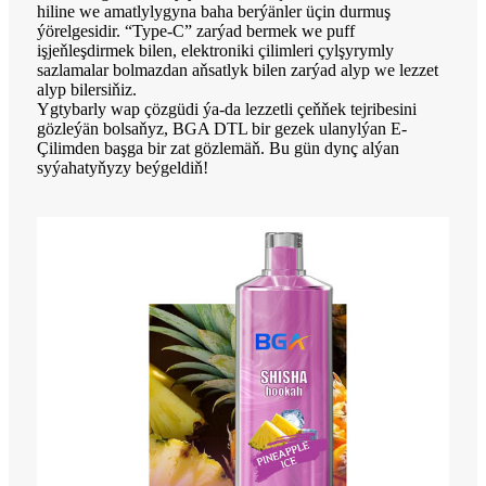
hiline we amatlylygyna baha berýänler üçin durmuş
ýörelgesidir. “Type-C” zarýad bermek we puff
işjeňleşdirmek bilen, elektroniki çilimleri çylşyrymly
sazlamalar bolmazdan aňsatlyk bilen zarýad alyp we lezzet
alyp bilersiňiz.
Ygtybarly wap çözgüdi ýa-da lezzetli çeňňek tejribesini
gözleýän bolsaňyz, BGA DTL bir gezek ulanylýan E-
Çilimden başga bir zat gözlemäň. Bu gün dynç alýan
syýahatyňyzy beýgeldiň!