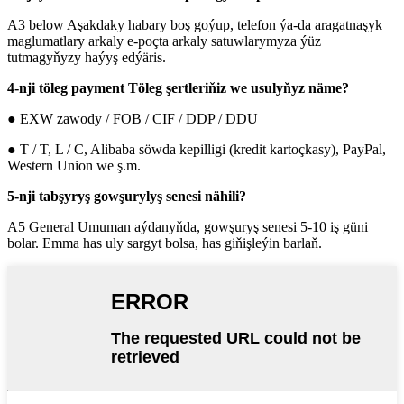
A3 below Aşakdaky habary boş goýup, telefon ýa-da aragatnaşyk
maglumatlary arkaly e-poçta arkaly satuwlarymyza ýüz
tutmagyňyzy haýyş edýäris.
4-nji töleg payment Töleg şertleriňiz we usulyňyz näme?
● EXW zawody / FOB / CIF / DDP / DDU
● T / T, L / C, Alibaba söwda kepilligi (kredit kartoçkasy), PayPal,
Western Union we ş.m.
5-nji tabşyryş gowşurylyş senesi nähili?
A5 General Umuman aýdanyňda, gowşuryş senesi 5-10 iş güni
bolar. Emma has uly sargyt bolsa, has giňişleýin barlaň.