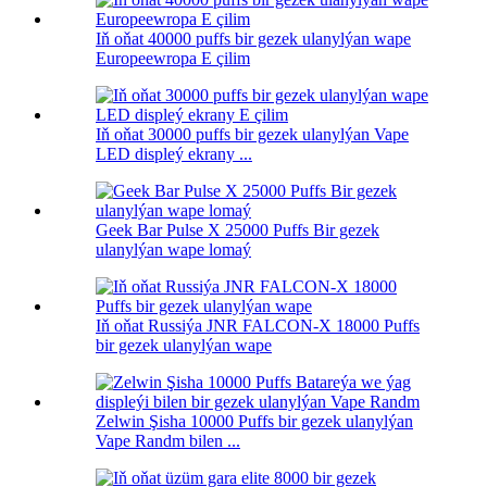
Iň oňat 40000 puffs bir gezek ulanylýan wape
Europeewropa E çilim
Iň oňat 30000 puffs bir gezek ulanylýan Vape
LED displeý ekrany ...
Geek Bar Pulse X 25000 Puffs Bir gezek
ulanylýan wape lomaý
Iň oňat Russiýa JNR FALCON-X 18000 Puffs
bir gezek ulanylýan wape
Zelwin Şisha 10000 Puffs bir gezek ulanylýan
Vape Randm bilen ...