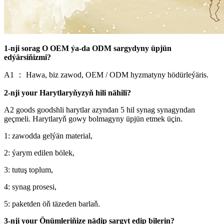
1-nji sorag O OEM ýa-da ODM sargydyny üpjün
edýärsiňizmi?
A1 ： Hawa, biz zawod, OEM / ODM hyzmatyny hödürleýäris.
2-nji your Harytlaryňyzyň hili nähili?
A2 goods goodshli harytlar azyndan 5 hil synag synagyndan
geçmeli. Harytlaryň gowy bolmagyny üpjün etmek üçin.
1: zawodda gelýän material,
2: ýarym edilen bölek,
3: tutuş toplum,
4: synag prosesi,
5: paketden öň täzeden barlaň.
3-nji your Önümleriňize nädip sargyt edip bilerin?