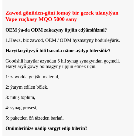
Zawod gönüden-göni lomaý bir gezek ulanylýan
Vape ruçkasy MQO 5000 sany
OEM ýa-da ODM zakazyny üpjün edýärsiňizmi?
1.Hawa, biz zawod, OEM / ODM hyzmatyny hödürleýäris.
Harytlaryňyzyň hili barada näme aýdyp bilersiňiz?
Goodshli harytlar azyndan 5 hil synag synagyndan geçmeli.
Harytlaryň gowy bolmagyny üpjün etmek üçin.
1: zawodda gelýän material,
2: ýarym edilen bölek,
3: tutuş toplum,
4: synag prosesi,
5: paketden öň täzeden barlaň.
Önümleriňize nädip sargyt edip bilerin?