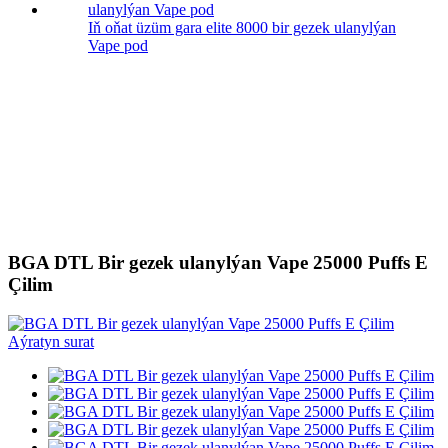
Iň oňat üzüm gara elite 8000 bir gezek ulanylýan
Vape pod
BGA DTL Bir gezek ulanylýan Vape 25000 Puffs E
Çilim