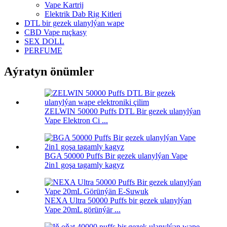
Vape Kartrij
Elektrik Dab Rig Kitleri
DTL bir gezek ulanylýan wape
CBD Vape ruçkasy
SEX DOLL
PERFUME
Aýratyn önümler
ZELWIN 50000 Puffs DTL Bir gezek ulanylýan
Vape Elektron Ci ...
BGA 50000 Puffs Bir gezek ulanylýan Vape
2in1 goşa tagamly kagyz
NEXA Ultra 50000 Puffs bir gezek ulanylýan
Vape 20mL görünýär ...