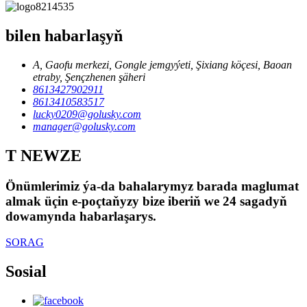
bilen habarlaşyň
A, Gaofu merkezi, Gongle jemgyýeti, Şixiang köçesi, Baoan
etraby, Şençzhenen şäheri
8613427902911
8613410583517
lucky0209@golusky.com
manager@golusky.com
T NEWZE
Önümlerimiz ýa-da bahalarymyz barada maglumat
almak üçin e-poçtaňyzy bize iberiň we 24 sagadyň
dowamynda habarlaşarys.
SORAG
Sosial