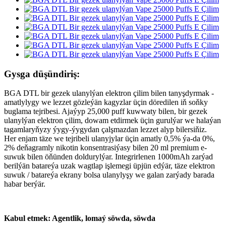
Gysga düşündiriş:
BGA DTL bir gezek ulanylýan elektron çilim bilen tanyşdyrmak -
amatlylygy we lezzet gözleýän kagyzlar üçin döredilen iň soňky
buglama tejribesi. Ajaýyp 25,000 puff kuwwaty bilen, bir gezek
ulanylýan elektron çilim, dowam etdirmek üçin gurulýar we halaýan
tagamlaryňyzy ýygy-ýygydan çalşmazdan lezzet alyp bilersiňiz.
Her enjam täze we tejribeli ulanyjylar üçin amatly 0,5% ýa-da 0%,
2% deňagramly nikotin konsentrasiýasy bilen 20 ml premium e-
suwuk bilen öňünden doldurylýar. Integrirlenen 1000mAh zarýad
berilýän batareýa uzak wagtlap işlemegi üpjün edýär, täze elektron
suwuk / batareýa ekrany bolsa ulanylyşy we galan zarýady barada
habar berýär.
Kabul etmek: Agentlik, lomaý söwda, söwda