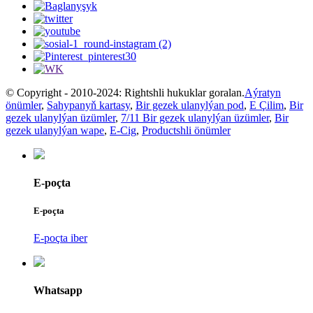
© Copyright - 2010-2024: Rightshli hukuklar goralan.
Aýratyn
önümler
,
Sahypanyň kartasy
,
Bir gezek ulanylýan pod
,
E Çilim
,
Bir
gezek ulanylýan üzümler
,
7/11 Bir gezek ulanylýan üzümler
,
Bir
gezek ulanylýan wape
,
E-Cig
,
Productshli önümler
E-poçta
E-poçta
E-poçta iber
Whatsapp