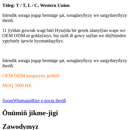
Töleg: T / T, L / C, Western Union
Islendik soraga jogap bermäge şat, soraglaryňyzy we sargytlaryňyzy
iberiň.
11 ýyldan gowrak wagt bäri Hytaýda bir gezek ulanylýan wape we
OEM ODM-ni goldaýarys, biz siziň iň gowy saýlan we düýbünden
ygtybarly işewür hyzmatdaşyňyz.
Islendik soraga jogap bermäge şat, soraglaryňyzy we sargytlaryňyzy
iberiň.
OEM ODM nusgasyny goldaň
MOQ 5000 HK
Sorag
Whatsapp
Bize e-poçta iberiň
Önümiň jikme-jigi
Zawodymyz