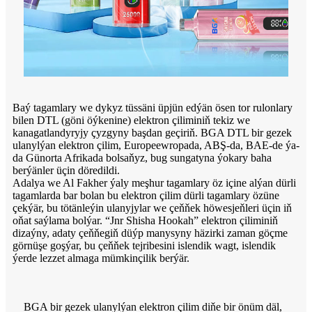
Baý tagamlary we dykyz tüssäni üpjün edýän ösen tor rulonlary
bilen DTL (göni öýkenine) elektron çiliminiň tekiz we
kanagatlandyryjy çyzgyny başdan geçiriň. BGA DTL bir gezek
ulanylýan elektron çilim, Europeewropada, ABŞ-da, BAE-de ýa-
da Günorta Afrikada bolsaňyz, bug sungatyna ýokary baha
berýänler üçin döredildi.
Adalya we Al Fakher ýaly meşhur tagamlary öz içine alýan dürli
tagamlarda bar bolan bu elektron çilim dürli tagamlary özüne
çekýär, bu tötänleýin ulanyjylar we çeňňek höwesjeňleri üçin iň
oňat saýlama bolýar. “Jnr Shisha Hookah” elektron çiliminiň
dizaýny, adaty çeňňegiň düýp manysyny häzirki zaman göçme
görnüşe goşýar, bu çeňňek tejribesini islendik wagt, islendik
ýerde lezzet almaga mümkinçilik berýär.
BGA bir gezek ulanylýan elektron çilim diňe bir önüm däl,