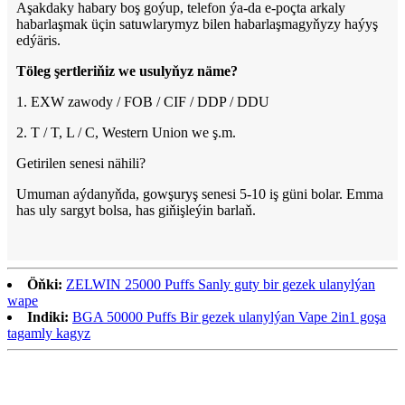
Aşakdaky habary boş goýup, telefon ýa-da e-poçta arkaly
habarlaşmak üçin satuwlarymyz bilen habarlaşmagyňyzy haýyş
edýäris.
Töleg şertleriňiz we usulyňyz näme?
1. EXW zawody / FOB / CIF / DDP / DDU
2. T / T, L / C, Western Union we ş.m.
Getirilen senesi nähili?
Umuman aýdanyňda, gowşuryş senesi 5-10 iş güni bolar. Emma
has uly sargyt bolsa, has giňişleýin barlaň.
Öňki:
ZELWIN 25000 Puffs Sanly guty bir gezek ulanylýan
wape
Indiki:
BGA 50000 Puffs Bir gezek ulanylýan Vape 2in1 goşa
tagamly kagyz