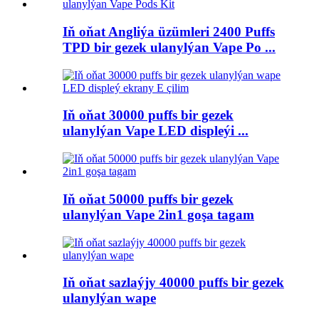
Iň oňat Angliýa üzümleri 2400 Puffs
TPD bir gezek ulanylýan Vape Po ...
Iň oňat 30000 puffs bir gezek
ulanylýan Vape LED displeýi ...
Iň oňat 50000 puffs bir gezek
ulanylýan Vape 2in1 goşa tagam
Iň oňat sazlaýjy 40000 puffs bir gezek
ulanylýan wape