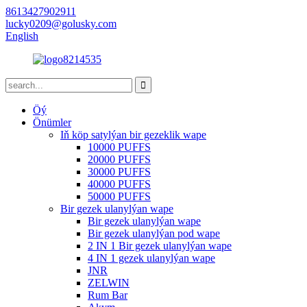
8613427902911
lucky0209@golusky.com
English
Öý
Önümler
Iň köp satylýan bir gezeklik wape
10000 PUFFS
20000 PUFFS
30000 PUFFS
40000 PUFFS
50000 PUFFS
Bir gezek ulanylýan wape
Bir gezek ulanylýan wape
Bir gezek ulanylýan pod wape
2 IN 1 Bir gezek ulanylýan wape
4 IN 1 gezek ulanylýan wape
JNR
ZELWIN
Rum Bar