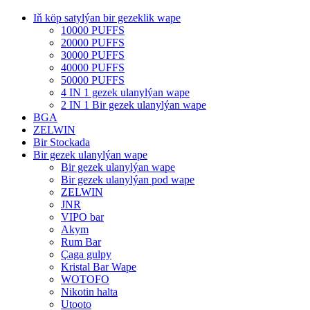
Iň köp satylýan bir gezeklik wape
10000 PUFFS
20000 PUFFS
30000 PUFFS
40000 PUFFS
50000 PUFFS
4 IN 1 gezek ulanylýan wape
2 IN 1 Bir gezek ulanylýan wape
BGA
ZELWIN
Bir Stockada
Bir gezek ulanylýan wape
Bir gezek ulanylýan wape
Bir gezek ulanylýan pod wape
ZELWIN
JNR
VIPO bar
Akym
Rum Bar
Çaga gulpy
Kristal Bar Wape
WOTOFO
Nikotin halta
Utooto