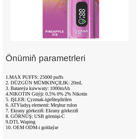
Önümiň parametrleri
1.MAX PUFFS: 25000 puffs
2. DÜZGÜN MÜMKINÇILIK: 20mL
3. Batareýa kuwwaty: 1000mAh
4.NIKOTIN Güýji: 0,5% 0% 2% Nikotin
5. IŞLER: Çyzmak-işjeňleşdirilen
6. ATYladyş elementi: Meşhur rulon
7. Ekrany görkeziň: Ekrany görkeziň
8. GÖRNÜŞ: USB görnüşi-C
9.DTL Waping
10. OEM ODM-i goldaýar