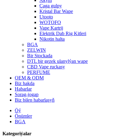
Akym
Çaga gulpy
Kristal Bar Wape
Utooto
WOTOFO
Vape Kartrij
Elektrik Dab Rig Kitleri
Nikotin halta
BGA
ZELWIN
Bir Stockada
DTL bir gezek ulanylýan wape
CBD Vape ruçkasy
PERFUME
OEM & ODM
Biz hakda
Habarlar
Sorag-jogap
Biz bilen habarlaşyň
Öý
Önümler
BGA
Kategoriýalar