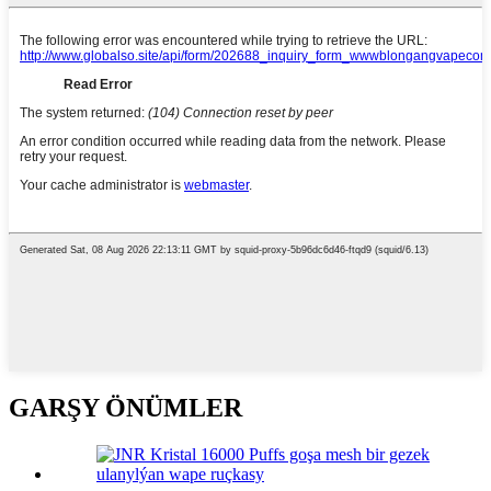
GARŞY ÖNÜMLER